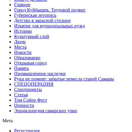
Главное
Город Куйбышев. Трудовой подвиг
Губернская летопись
Детство в запасной столице
Изъятие для муниципальных нужд
Истории
Культурный слой
Люди
Места
Новости
Образование
Открывая город
Память
Промышленное наследие
Руки не помнят: забытые ремесла старой Самары
СПЕЦОПЕРАЦИЯ
Спецпроекты
Статья
Том Сойер Фест
Ценности
Энциклопедия самарских улиц
Мета
Регистрация