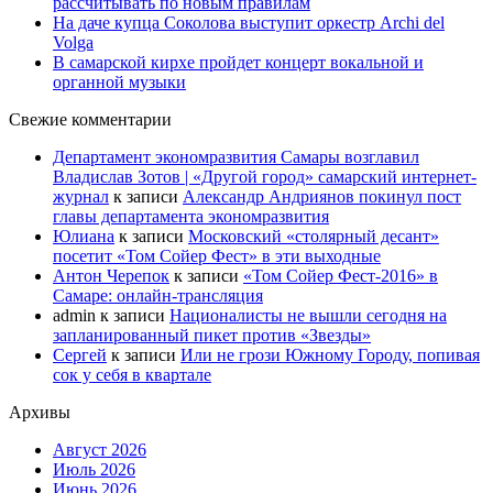
рассчитывать по новым правилам
На даче купца Соколова выступит оркестр Archi del
Volga
В самарской кирхе пройдет концерт вокальной и
органной музыки
Свежие комментарии
Департамент экономразвития Самары возглавил
Владислав Зотов | «Другой город» самарский интернет-
журнал
к записи
Александр Андриянов покинул пост
главы департамента экономразвития
Юлиана
к записи
Московский «столярный десант»
посетит «Том Сойер Фест» в эти выходные
Антон Черепок
к записи
«Том Сойер Фест-2016» в
Самаре: онлайн-трансляция
admin
к записи
Националисты не вышли сегодня на
запланированный пикет против «Звезды»
Сергей
к записи
Или не грози Южному Городу, попивая
сок у себя в квартале
Архивы
Август 2026
Июль 2026
Июнь 2026