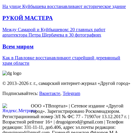
На улице Куйбышева восстанавливают историческое здание
РУКОЙ МАСТЕРА
Между Самарой и Куйбышевом: 20 главных работ
архитектора Петра Щербачева в 30 фотографиях
Всем миром
Как в Павловке восстанавливают старейший деревянный
храм области
© 2013–2026 г. г., самарский интернет-журнал «Другой город»
Подписывайтесь:
Вконтакте
,
Telegram
ООО «ТВпортал» | Сетевое издание «Другой
город». Зарегистрировано Роскомнадзором.
Регистрационный номер ЭЛ № ФС 77 - 71907от 13.12.2017 г. |
Возрастной рейтинг 16+ | drugoigorod@gmail.com
| Телефон
редакции: 331-11-11, доб.406, адрес эл.почты редакции:
drugoigorod@gmail.com. Главный редактор Фёдоров М.А.