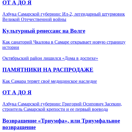
ОТ А ДО Я
Азбука Самарской губернии: Ил-2, легендарный штурмовик
Великой Отечественной войны
Культурный ренессанс на Волге
Как санаторий Чкалова в Самаре открывает новую страницу
истории
Октябрьский район лишился «Дома в доспехе»
ПАМЯТНИКИ НА РАСПРОДАЖЕ
Как Самара теряет своё медицинское наследие
ОТ А ДО Я
Азбука Самарской губернии: Григорий Осипович Засекин,
строитель Самарской крепости и ее первый воевода
Возвращение «Триумфа», или Триумфальное
возвращение