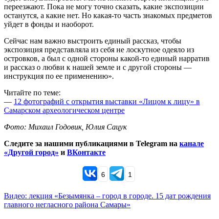
переезжают. Пока не могу точно сказать, какие экспозиции
останутся, а какие нет. Но какая-то часть знакомых предметов
уйдет в фонды и наоборот.
Сейчас нам важно выстроить единый рассказ, чтобы
экспозиция представляла из себя не лоскутное одеяло из
островков, а был с одной стороны какой-то единый нарратив
и рассказ о любви к нашей земле и с другой стороны —
инструкция по ее применению».
Читайте по теме:
—
12 фотографий с открытия выставки «Лицом к лицу» в
Самарском археологическом центре
Фото: Михаил Годовик, Юлия Сацук
Следите за нашими публикациями в Telegram на
канале
«Другой город»
и
ВКонтакте
6
1
Видео: лекция «Безымянка – город в городе. 15 дат рождения
главного негласного района Самары»