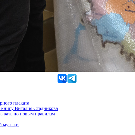
рного плаката
 книгу Виталия Стадникова
тывать по новым правилам
ой музыки