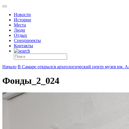
Новости
Истории
Места
Люди
Отдых
Спецпроекты
Контакты
Начало
В Самаре открылся археологический центр музея им. А
Фонды_2_024