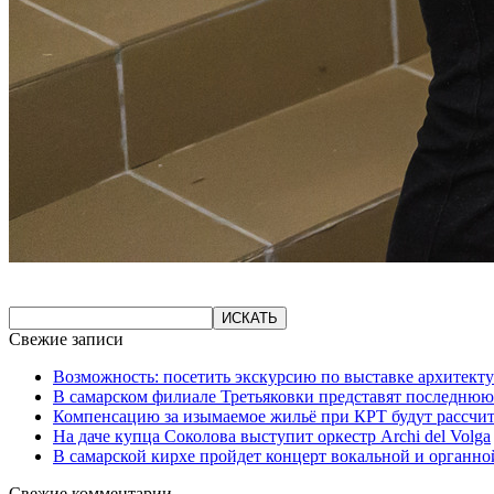
Свежие записи
Возможность: посетить экскурсию по выставке архитекту
В самарском филиале Третьяковки представят последнюю
Компенсацию за изымаемое жильё при КРТ будут рассчи
На даче купца Соколова выступит оркестр Archi del Volga
В самарской кирхе пройдет концерт вокальной и органн
Свежие комментарии