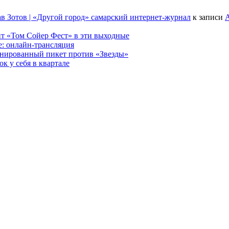
в Зотов | «Другой город» самарский интернет-журнал
к записи
А
т «Том Сойер Фест» в эти выходные
е: онлайн-трансляция
анированный пикет против «Звезды»
к у себя в квартале