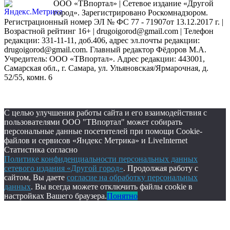
ООО «ТВпортал» | Сетевое издание «Другой
город». Зарегистрировано Роскомнадзором.
Регистрационный номер ЭЛ № ФС 77 - 71907от 13.12.2017 г. |
Возрастной рейтинг 16+ | drugoigorod@gmail.com
| Телефон
редакции: 331-11-11, доб.406, адрес эл.почты редакции:
drugoigorod@gmail.com. Главный редактор Фёдоров М.А.
Учредитель: ООО «ТВпортал». Адрес редакции: 443001,
Самарская обл., г. Самара, ул. Ульяновская/Ярмарочная, д.
52/55, комн. 6
С целью улучшения работы сайта и его взаимодействия с
пользователями ООО "ТВпортал" может собирать
персональные данные посетителей при помощи Cookie-
файлов и сервисов «Яндекс Метрика» и LiveInternet
Статистика согласно
Политике конфиденциальности персональных данных
сетевого издания «Другой город»
. Продолжая работу с
сайтом, Вы даете
согласие на обработку персональных
данных
. Вы всегда можете отключить файлы cookie в
настройках Вашего браузера.
Понятно