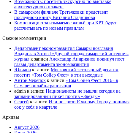
Возможность: посетить экскурсию по выставке
архитектурного плаката
В самарском филиале Третьяковки представят
последнюю книгу Виталия Стадникова
Компенсацию за изымаемое жильё при КРТ будут
рассчитывать по новым правилам
Свежие комментарии
Департамент экономразвития Самары возглавил
Владислав Зотов | «Другой город» самарский интернет-
журнал
к записи
Александр Андриянов покинул пост
главы департамента экономразвития
Юлиана
к записи
Московский «столярный десант»
посетит «Том Сойер Фест» в эти выходные
Антон Черепок
к записи
«Том Сойер Фест-2016» в
Самаре: онлайн-трансляция
admin
к записи
Националисты не вышли сегодня на
запланированный пикет против «Звезды»
Сергей
к записи
Или не грози Южному Городу, попивая
сок у себя в квартале
Архивы
Август 2026
Июль 2026