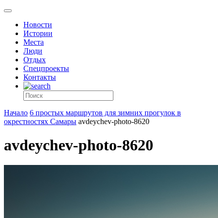
Новости
Истории
Места
Люди
Отдых
Спецпроекты
Контакты
Начало
6 простых маршрутов для зимних прогулок в
окрестностях Самары
avdeychev-photo-8620
avdeychev-photo-8620