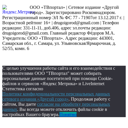
ООО «ТВпортал» | Сетевое издание «Другой
город». Зарегистрировано Роскомнадзором.
Регистрационный номер ЭЛ № ФС 77 - 71907от 13.12.2017 г. |
Возрастной рейтинг 16+ | drugoigorod@gmail.com
| Телефон
редакции: 331-11-11, доб.406, адрес эл.почты редакции:
drugoigorod@gmail.com. Главный редактор Фёдоров М.А.
Учредитель: ООО «ТВпортал». Адрес редакции: 443001,
Самарская обл., г. Самара, ул. Ульяновская/Ярмарочная, д.
52/55, комн. 6
С целью улучшения работы сайта и его взаимодействия с
пользователями ООО "ТВпортал" может собирать
персональные данные посетителей при помощи Cookie-
файлов и сервисов «Яндекс Метрика» и LiveInternet
Статистика согласно
Политике конфиденциальности персональных данных
сетевого издания «Другой город»
. Продолжая работу с
сайтом, Вы даете
согласие на обработку персональных
данных
. Вы всегда можете отключить файлы cookie в
настройках Вашего браузера.
Понятно