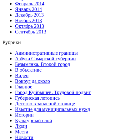
Февраль 2014
Январь 2014
Декабрь 2013
Ноябрь 2013
Октябрь 2013
Сентябрь 2013
Рубрики
Административные границы
Азбука Самарской губернии
Безымянка. Второй город
В объективе
Видео
Вокруг да около
Главное
Город Куйбышев. Трудовой подвиг
Губернская летопись
Детство в запасной столице
Изъятие для муниципальных нужд
Истории
Культурный слой
Люди
Места
Новости