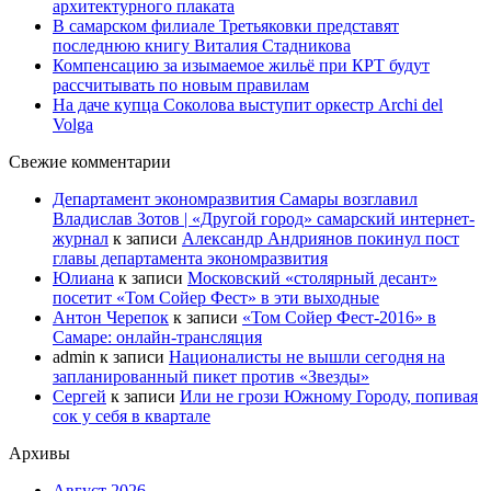
архитектурного плаката
В самарском филиале Третьяковки представят
последнюю книгу Виталия Стадникова
Компенсацию за изымаемое жильё при КРТ будут
рассчитывать по новым правилам
На даче купца Соколова выступит оркестр Archi del
Volga
Свежие комментарии
Департамент экономразвития Самары возглавил
Владислав Зотов | «Другой город» самарский интернет-
журнал
к записи
Александр Андриянов покинул пост
главы департамента экономразвития
Юлиана
к записи
Московский «столярный десант»
посетит «Том Сойер Фест» в эти выходные
Антон Черепок
к записи
«Том Сойер Фест-2016» в
Самаре: онлайн-трансляция
admin
к записи
Националисты не вышли сегодня на
запланированный пикет против «Звезды»
Сергей
к записи
Или не грози Южному Городу, попивая
сок у себя в квартале
Архивы
Август 2026