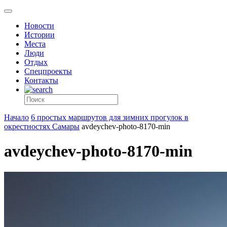
Новости
Истории
Места
Люди
Отдых
Спецпроекты
Контакты
Начало
6 простых маршрутов для зимних прогулок в
окрестностях Самары
avdeychev-photo-8170-min
avdeychev-photo-8170-min