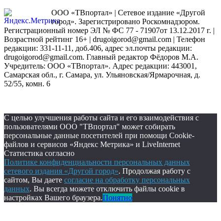
ООО «ТВпортал» | Сетевое издание «Другой
город». Зарегистрировано Роскомнадзором.
Регистрационный номер ЭЛ № ФС 77 - 71907от 13.12.2017 г. |
Возрастной рейтинг 16+ | drugoigorod@gmail.com
| Телефон
редакции: 331-11-11, доб.406, адрес эл.почты редакции:
drugoigorod@gmail.com. Главный редактор Фёдоров М.А.
Учредитель: ООО «ТВпортал». Адрес редакции: 443001,
Самарская обл., г. Самара, ул. Ульяновская/Ярмарочная, д.
52/55, комн. 6
С целью улучшения работы сайта и его взаимодействия с
пользователями ООО "ТВпортал" может собирать
персональные данные посетителей при помощи Cookie-
файлов и сервисов «Яндекс Метрика» и LiveInternet
Статистика согласно
Политике конфиденциальности персональных данных
сетевого издания «Другой город»
. Продолжая работу с
сайтом, Вы даете
согласие на обработку персональных
данных
. Вы всегда можете отключить файлы cookie в
настройках Вашего браузера.
Понятно