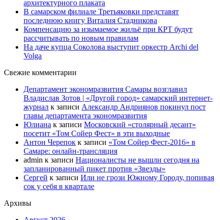
архитектурного плаката
В самарском филиале Третьяковки представят
последнюю книгу Виталия Стадникова
Компенсацию за изымаемое жильё при КРТ будут
рассчитывать по новым правилам
На даче купца Соколова выступит оркестр Archi del
Volga
Свежие комментарии
Департамент экономразвития Самары возглавил
Владислав Зотов | «Другой город» самарский интернет-
журнал
к записи
Александр Андриянов покинул пост
главы департамента экономразвития
Юлиана
к записи
Московский «столярный десант»
посетит «Том Сойер Фест» в эти выходные
Антон Черепок
к записи
«Том Сойер Фест-2016» в
Самаре: онлайн-трансляция
admin
к записи
Националисты не вышли сегодня на
запланированный пикет против «Звезды»
Сергей
к записи
Или не грози Южному Городу, попивая
сок у себя в квартале
Архивы
Август 2026