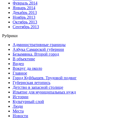
Февраль 2014
Январь 2014
Декабрь 2013
Ноябрь 2013
Октябрь 2013
Сентябрь 2013
Рубрики
Административные границы
Азбука Самарской губернии
Безымянка. Второй город
В объективе
Видео
Вокруг да около
Главное
Город Куйбышев. Трудовой подвиг
Губернская летопись
Детство в запасной столице
Изъятие для муниципальных нужд
Истории
Культурный слой
Люди
Места
Новости