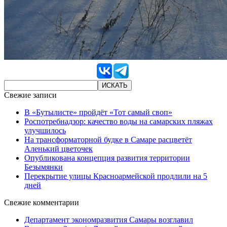
Свежие записи
В «Бутылисте» пройдёт «Тот самый своп»
Роспотребнадзор: качество воды на самарских пляжах
улучшилось
На трансформаторной будке в Самаре расцветёт
Аленький цветочек
Опубликована концепция развития территории
Безымянки
Перекрытие улицы Красноармейской продлили на 5
дней
Свежие комментарии
Департамент экономразвития Самары возглавил