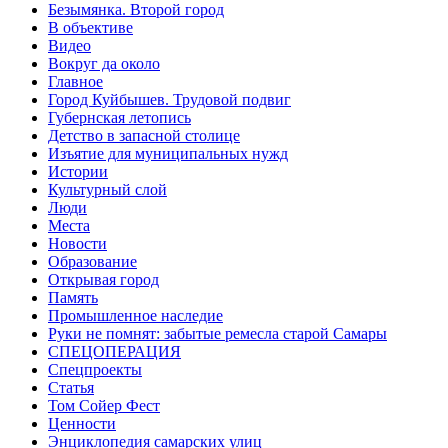
Безымянка. Второй город
В объективе
Видео
Вокруг да около
Главное
Город Куйбышев. Трудовой подвиг
Губернская летопись
Детство в запасной столице
Изъятие для муниципальных нужд
Истории
Культурный слой
Люди
Места
Новости
Образование
Открывая город
Память
Промышленное наследие
Руки не помнят: забытые ремесла старой Самары
СПЕЦОПЕРАЦИЯ
Спецпроекты
Статья
Том Сойер Фест
Ценности
Энциклопедия самарских улиц