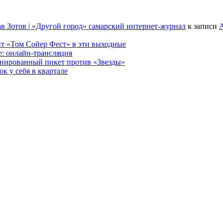
в Зотов | «Другой город» самарский интернет-журнал
к записи
А
т «Том Сойер Фест» в эти выходные
е: онлайн-трансляция
анированный пикет против «Звезды»
к у себя в квартале