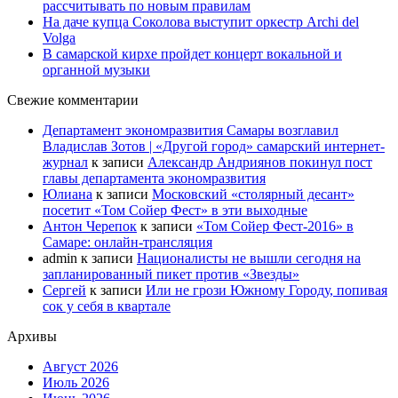
рассчитывать по новым правилам
На даче купца Соколова выступит оркестр Archi del
Volga
В самарской кирхе пройдет концерт вокальной и
органной музыки
Свежие комментарии
Департамент экономразвития Самары возглавил
Владислав Зотов | «Другой город» самарский интернет-
журнал
к записи
Александр Андриянов покинул пост
главы департамента экономразвития
Юлиана
к записи
Московский «столярный десант»
посетит «Том Сойер Фест» в эти выходные
Антон Черепок
к записи
«Том Сойер Фест-2016» в
Самаре: онлайн-трансляция
admin
к записи
Националисты не вышли сегодня на
запланированный пикет против «Звезды»
Сергей
к записи
Или не грози Южному Городу, попивая
сок у себя в квартале
Архивы
Август 2026
Июль 2026