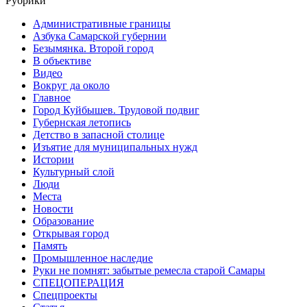
Рубрики
Административные границы
Азбука Самарской губернии
Безымянка. Второй город
В объективе
Видео
Вокруг да около
Главное
Город Куйбышев. Трудовой подвиг
Губернская летопись
Детство в запасной столице
Изъятие для муниципальных нужд
Истории
Культурный слой
Люди
Места
Новости
Образование
Открывая город
Память
Промышленное наследие
Руки не помнят: забытые ремесла старой Самары
СПЕЦОПЕРАЦИЯ
Спецпроекты