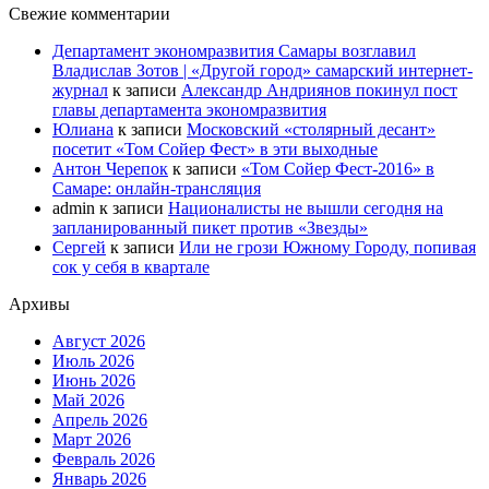
Свежие комментарии
Департамент экономразвития Самары возглавил
Владислав Зотов | «Другой город» самарский интернет-
журнал
к записи
Александр Андриянов покинул пост
главы департамента экономразвития
Юлиана
к записи
Московский «столярный десант»
посетит «Том Сойер Фест» в эти выходные
Антон Черепок
к записи
«Том Сойер Фест-2016» в
Самаре: онлайн-трансляция
admin
к записи
Националисты не вышли сегодня на
запланированный пикет против «Звезды»
Сергей
к записи
Или не грози Южному Городу, попивая
сок у себя в квартале
Архивы
Август 2026
Июль 2026
Июнь 2026
Май 2026
Апрель 2026
Март 2026
Февраль 2026
Январь 2026