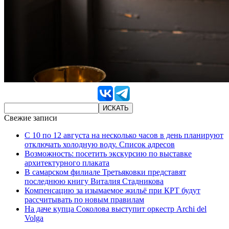
Свежие записи
С 10 по 12 августа на несколько часов в день планируют
отключать холодную воду. Список адресов
Возможность: посетить экскурсию по выставке
архитектурного плаката
В самарском филиале Третьяковки представят
последнюю книгу Виталия Стадникова
Компенсацию за изымаемое жильё при КРТ будут
рассчитывать по новым правилам
На даче купца Соколова выступит оркестр Archi del
Volga