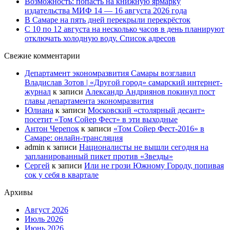
Возможность: попасть на книжную ярмарку
издательства МИФ 14 — 16 августа 2026 года
В Самаре на пять дней перекрыли перекрёсток
С 10 по 12 августа на несколько часов в день планируют
отключать холодную воду. Список адресов
Свежие комментарии
Департамент экономразвития Самары возглавил
Владислав Зотов | «Другой город» самарский интернет-
журнал
к записи
Александр Андриянов покинул пост
главы департамента экономразвития
Юлиана
к записи
Московский «столярный десант»
посетит «Том Сойер Фест» в эти выходные
Антон Черепок
к записи
«Том Сойер Фест-2016» в
Самаре: онлайн-трансляция
admin
к записи
Националисты не вышли сегодня на
запланированный пикет против «Звезды»
Сергей
к записи
Или не грози Южному Городу, попивая
сок у себя в квартале
Архивы
Август 2026
Июль 2026
Июнь 2026