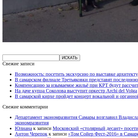
Свежие записи
Возможность: посетить экскурсию по выставке архитекту
В самарском филиале Третьяковки представят последнюю
Компенсацию за изымаемое жильё при КРТ будут рассчи
На даче купца Соколова выступит оркестр Archi del Volga
В самарской кирхе пройдет концерт вокальной и органн
Свежие комментарии
Департамент экономразвития Самары возглавил Владисла
экономразвития
Юлиана
к записи
Московский «столярный десант» посети
Антон Черепок
к записи
«Том Сойер Фест-2016» в Самар