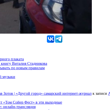
рного плаката
 книгу Виталия Стадникова
тывать по новым правилам
ой музыки
в Зотов | «Другой город» самарский интернет-журнал
к записи
А
т «Том Сойер Фест» в эти выходные
е: онлайн-трансляция