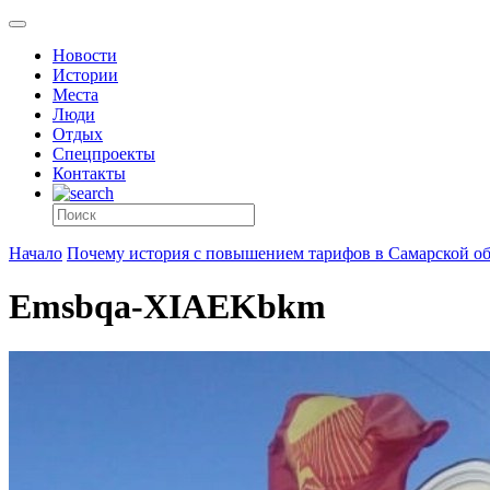
Новости
Истории
Места
Люди
Отдых
Спецпроекты
Контакты
Начало
Почему история с повышением тарифов в Самарской об
Emsbqa-XIAEKbkm