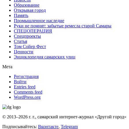
Образование
Открывая город
Память
Промышленное наследие
Руки не помнят: забытые ремесла старой Самары
СПЕЦОПЕРАЦИЯ
Спецпроекты
Статья
Том Сойер Фест
Ценности
Энциклопедия самарских улиц
Мета
Регистрация
Войти
Entries feed
Comments feed
WordPress.org
© 2013–2026 г. г., самарский интернет-журнал «Другой город»
Подписывайтесь:
Вконтакте
,
Telegram