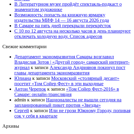
В Литературном музее пройдёт спектакль-подкаст о
знаменитом художнике
Возможность: попасть на книжную ярмарку
издательства МИФ 14 — 16 августа 2026 года
В Самаре на пять дней перекрыли перекрёсток
С 10 по 12 августа на несколько часов в день планируют
отключать холодную воду. Список адресов
Свежие комментарии
Департамент экономразвития Самары возглавил
Владислав Зотов | «Другой город» самарский интернет-
журнал
к записи
Александр Андриянов покинул пост
главы департамента экономразвития
Юлиана
к записи
Московский «столярный десант»
посетит «Том Сойер Фест» в эти выходные
Антон Черепок
к записи
«Том Сойер Фест-2016» в
Самаре: онлайн-трансляция
admin
к записи
Националисты не вышли сегодня на
запланированный пикет против «Звезды»
Сергей
к записи
Или не грози Южному Городу, попивая
сок у себя в квартале
Архивы