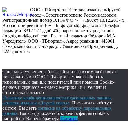
ООО «ТВпортал» | Сетевое издание «Другой
город». Зарегистрировано Роскомнадзором.
Регистрационный номер ЭЛ № ФС 77 - 71907от 13.12.2017 г. |
Возрастной рейтинг 16+ | drugoigorod@gmail.com
| Телефон
редакции: 331-11-11, доб.406, адрес эл.почты редакции:
drugoigorod@gmail.com. Главный редактор Фёдоров М.А.
Учредитель: ООО «ТВпортал». Адрес редакции: 443001,
Самарская обл., г. Самара, ул. Ульяновская/Ярмарочная, д.
52/55, комн. 6
С целью улучшения работы сайта и его взаимодействия с
пользователями ООО "ТВпортал" может собирать
персональные данные посетителей при помощи Cookie-
файлов и сервисов «Яндекс Метрика» и LiveInternet
Статистика согласно
Политике конфиденциальности персональных данных
сетевого издания «Другой город»
. Продолжая работу с
сайтом, Вы даете
согласие на обработку персональных
данных
. Вы всегда можете отключить файлы cookie в
настройках Вашего браузера.
Понятно