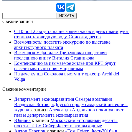
Свежие записи
С 10 по 12 августа на несколько часов в день планируют
отключать холодную воду. Список адресов
Возможность: посетить экскурсию по выставке
архитектурного плаката
В самарском филиале Третьяковки представят
последнюю книгу Виталия Стадникова
Компенсацию за изымаемое жильё при КРТ будут
рассчитывать по новым правилам
На даче купца Соколова выступит оркестр Archi del
Volga
Свежие комментарии
Департамент экономразвития Самары возглавил
Владислав Зотов | «Другой город» самарский интернет-
журнал
к записи
Александр Андриянов покинул пост
главы департамента экономразвития
Юлиана
к записи
Московский «столярный десант»
посетит «Том Сойер Фест» в эти выходные
Антон Черепок
к записи
«Том Сойер Фест-2016» в