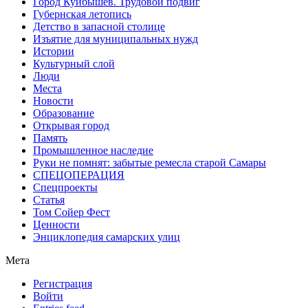
Город Куйбышев. Трудовой подвиг
Губернская летопись
Детство в запасной столице
Изъятие для муниципальных нужд
Истории
Культурный слой
Люди
Места
Новости
Образование
Открывая город
Память
Промышленное наследие
Руки не помнят: забытые ремесла старой Самары
СПЕЦОПЕРАЦИЯ
Спецпроекты
Статья
Том Сойер Фест
Ценности
Энциклопедия самарских улиц
Мета
Регистрация
Войти