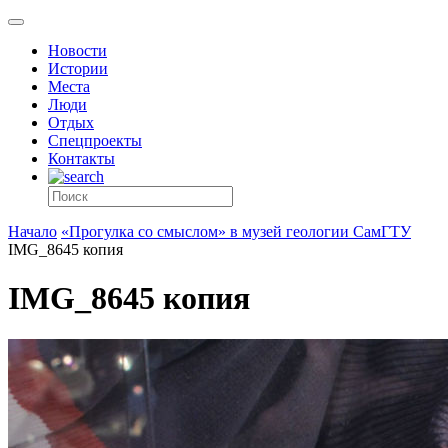
Новости
Истории
Места
Люди
Отдых
Спецпроекты
Контакты
Начало
«Прогулка со смыслом» в музей геологии СамГТУ
IMG_8645 копия
IMG_8645 копия