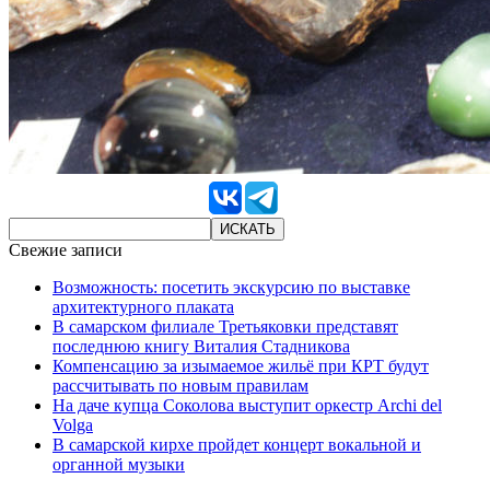
Свежие записи
Возможность: посетить экскурсию по выставке
архитектурного плаката
В самарском филиале Третьяковки представят
последнюю книгу Виталия Стадникова
Компенсацию за изымаемое жильё при КРТ будут
рассчитывать по новым правилам
На даче купца Соколова выступит оркестр Archi del
Volga
В самарской кирхе пройдет концерт вокальной и
органной музыки