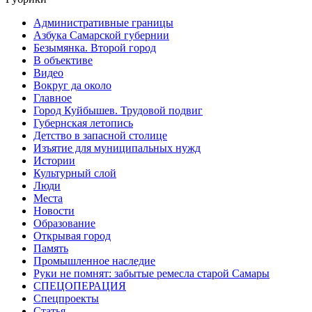
Административные границы
Азбука Самарской губернии
Безымянка. Второй город
В объективе
Видео
Вокруг да около
Главное
Город Куйбышев. Трудовой подвиг
Губернская летопись
Детство в запасной столице
Изъятие для муниципальных нужд
Истории
Культурный слой
Люди
Места
Новости
Образование
Открывая город
Память
Промышленное наследие
Руки не помнят: забытые ремесла старой Самары
СПЕЦОПЕРАЦИЯ
Спецпроекты
Статья