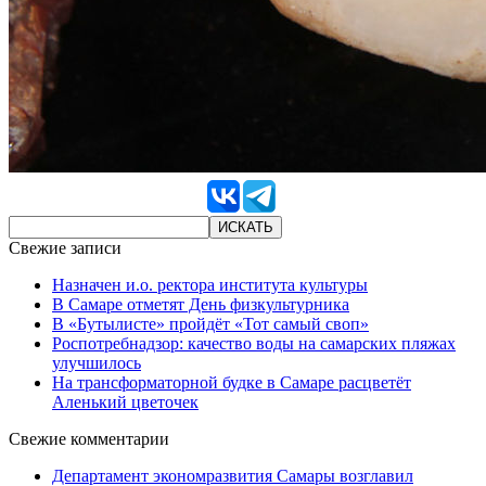
Свежие записи
Назначен и.о. ректора института культуры
В Самаре отметят День физкультурника
В «Бутылисте» пройдёт «Тот самый своп»
Роспотребнадзор: качество воды на самарских пляжах
улучшилось
На трансформаторной будке в Самаре расцветёт
Аленький цветочек
Свежие комментарии
Департамент экономразвития Самары возглавил