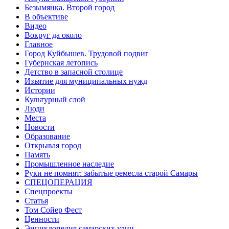
Безымянка. Второй город
В объективе
Видео
Вокруг да около
Главное
Город Куйбышев. Трудовой подвиг
Губернская летопись
Детство в запасной столице
Изъятие для муниципальных нужд
Истории
Культурный слой
Люди
Места
Новости
Образование
Открывая город
Память
Промышленное наследие
Руки не помнят: забытые ремесла старой Самары
СПЕЦОПЕРАЦИЯ
Спецпроекты
Статья
Том Сойер Фест
Ценности
Энциклопедия самарских улиц