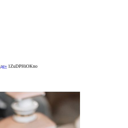
оде»
1ZuDPHiOKno