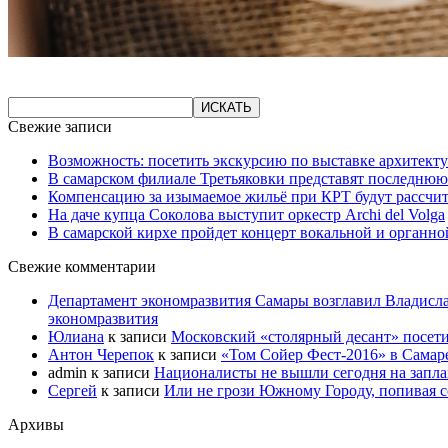
Свежие записи
Возможность: посетить экскурсию по выставке архитекту
В самарском филиале Третьяковки представят последнюю
Компенсацию за изымаемое жильё при КРТ будут рассчи
На даче купца Соколова выступит оркестр Archi del Volga
В самарской кирхе пройдет концерт вокальной и органн
Свежие комментарии
Департамент экономразвития Самары возглавил Владисла
экономразвития
Юлиана
к записи
Московский «столярный десант» посети
Антон Черепок
к записи
«Том Сойер Фест-2016» в Самар
admin
к записи
Националисты не вышли сегодня на запл
Сергей
к записи
Или не грози Южному Городу, попивая со
Архивы