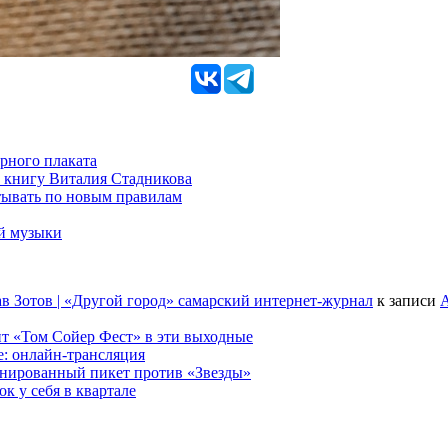
рного плаката
 книгу Виталия Стадникова
тывать по новым правилам
ой музыки
в Зотов | «Другой город» самарский интернет-журнал
к записи
А
т «Том Сойер Фест» в эти выходные
е: онлайн-трансляция
анированный пикет против «Звезды»
к у себя в квартале