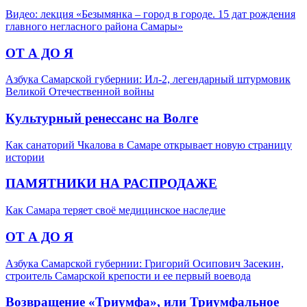
Видео: лекция «Безымянка – город в городе. 15 дат рождения
главного негласного района Самары»
ОТ А ДО Я
Азбука Самарской губернии: Ил-2, легендарный штурмовик
Великой Отечественной войны
Культурный ренессанс на Волге
Как санаторий Чкалова в Самаре открывает новую страницу
истории
ПАМЯТНИКИ НА РАСПРОДАЖЕ
Как Самара теряет своё медицинское наследие
ОТ А ДО Я
Азбука Самарской губернии: Григорий Осипович Засекин,
строитель Самарской крепости и ее первый воевода
Возвращение «Триумфа», или Триумфальное