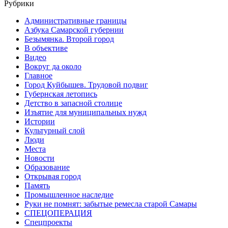
Рубрики
Административные границы
Азбука Самарской губернии
Безымянка. Второй город
В объективе
Видео
Вокруг да около
Главное
Город Куйбышев. Трудовой подвиг
Губернская летопись
Детство в запасной столице
Изъятие для муниципальных нужд
Истории
Культурный слой
Люди
Места
Новости
Образование
Открывая город
Память
Промышленное наследие
Руки не помнят: забытые ремесла старой Самары
СПЕЦОПЕРАЦИЯ
Спецпроекты