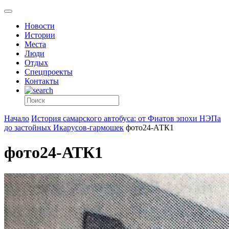
Новости
Истории
Места
Люди
Отдых
Спецпроекты
Контакты
Начало
История самарского автобуса: от Фиатов эпохи НЭПа
до застойных Икарусов-гармошек
фото24-АТК1
фото24-АТК1