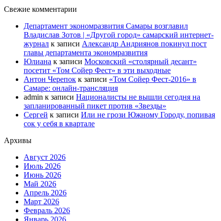
Свежие комментарии
Департамент экономразвития Самары возглавил
Владислав Зотов | «Другой город» самарский интернет-
журнал
к записи
Александр Андриянов покинул пост
главы департамента экономразвития
Юлиана
к записи
Московский «столярный десант»
посетит «Том Сойер Фест» в эти выходные
Антон Черепок
к записи
«Том Сойер Фест-2016» в
Самаре: онлайн-трансляция
admin
к записи
Националисты не вышли сегодня на
запланированный пикет против «Звезды»
Сергей
к записи
Или не грози Южному Городу, попивая
сок у себя в квартале
Архивы
Август 2026
Июль 2026
Июнь 2026
Май 2026
Апрель 2026
Март 2026
Февраль 2026
Январь 2026