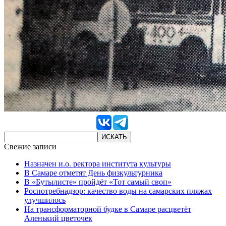
Свежие записи
Назначен и.о. ректора института культуры
В Самаре отметят День физкультурника
В «Бутылисте» пройдёт «Тот самый своп»
Роспотребнадзор: качество воды на самарских пляжах
улучшилось
На трансформаторной будке в Самаре расцветёт
Аленький цветочек