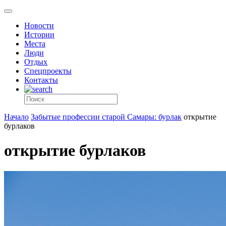
Новости
Истории
Места
Люди
Отдых
Спецпроекты
Контакты
Начало
Забытые профессии старой Самары: бурлак
открытие
бурлаков
открытие бурлаков