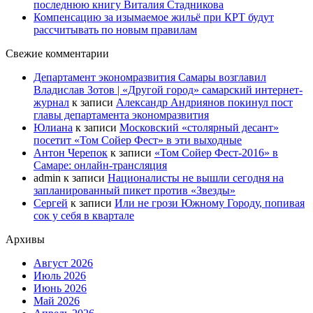
последнюю книгу Виталия Стадникова
Компенсацию за изымаемое жильё при КРТ будут
рассчитывать по новым правилам
Свежие комментарии
Департамент экономразвития Самары возглавил
Владислав Зотов | «Другой город» самарский интернет-
журнал
к записи
Александр Андриянов покинул пост
главы департамента экономразвития
Юлиана
к записи
Московский «столярный десант»
посетит «Том Сойер Фест» в эти выходные
Антон Черепок
к записи
«Том Сойер Фест-2016» в
Самаре: онлайн-трансляция
admin
к записи
Националисты не вышли сегодня на
запланированный пикет против «Звезды»
Сергей
к записи
Или не грози Южному Городу, попивая
сок у себя в квартале
Архивы
Август 2026
Июль 2026
Июнь 2026
Май 2026