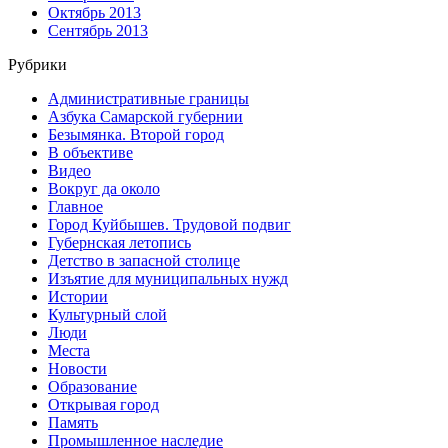
Октябрь 2013
Сентябрь 2013
Рубрики
Административные границы
Азбука Самарской губернии
Безымянка. Второй город
В объективе
Видео
Вокруг да около
Главное
Город Куйбышев. Трудовой подвиг
Губернская летопись
Детство в запасной столице
Изъятие для муниципальных нужд
Истории
Культурный слой
Люди
Места
Новости
Образование
Открывая город
Память
Промышленное наследие