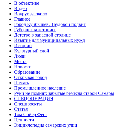
В объективе
Видео
Вокруг да около
Главное
Город Куйбышев. Трудовой подвиг
Губернская летопись
Детство в запасной столице
Изъятие для муниципальных нужд
Истории
Культурный слой
Люди
Места
Новости
Образование
Открывая город
Память
Промышленное наследие
Руки не помнят: забытые ремесла старой Самары
СПЕЦОПЕРАЦИЯ
Спецпроекты
Статья
Том Сойер Фест
Ценности
Энциклопедия самарских улиц