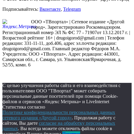
Подписывайтесь:
Вконтакте
,
Telegram
ООО «ТВпортал» | Сетевое издание «Другой
город». Зарегистрировано Роскомнадзором.
Регистрационный номер ЭЛ № ФС 77 - 71907от 13.12.2017 г. |
Возрастной рейтинг 16+ | drugoigorod@gmail.com
| Телефон
редакции: 331-11-11, доб.406, адрес эл.почты редакции:
drugoigorod@gmail.com. Главный редактор Фёдоров М.А.
Учредитель: ООО «ТВпортал». Адрес редакции: 443001,
Самарская обл., г. Самара, ул. Ульяновская/Ярмарочная, д.
52/55, комн. 6
С целью улучшения работы сайта и его взаимодействия с
пользователями ООО "ТВпортал" может собирать
персональные данные посетителей при помощи Cookie-
файлов и сервисов «Яндекс Метрика» и LiveInternet
Статистика согласно
Политике конфиденциальности персональных данных
сетевого издания «Другой город»
. Продолжая работу с
сайтом, Вы даете
согласие на обработку персональных
данных
. Вы всегда можете отключить файлы cookie в
настройках Вашего браузера.
Понятно