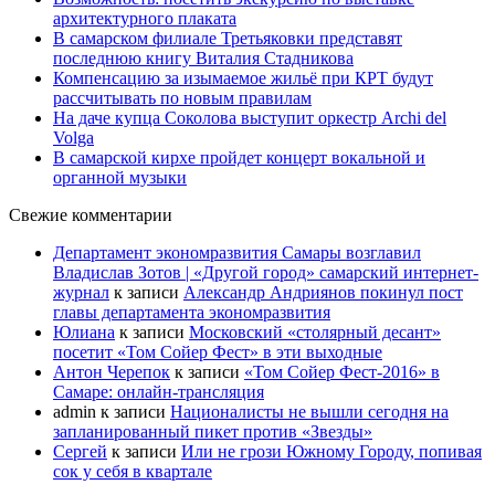
архитектурного плаката
В самарском филиале Третьяковки представят
последнюю книгу Виталия Стадникова
Компенсацию за изымаемое жильё при КРТ будут
рассчитывать по новым правилам
На даче купца Соколова выступит оркестр Archi del
Volga
В самарской кирхе пройдет концерт вокальной и
органной музыки
Свежие комментарии
Департамент экономразвития Самары возглавил
Владислав Зотов | «Другой город» самарский интернет-
журнал
к записи
Александр Андриянов покинул пост
главы департамента экономразвития
Юлиана
к записи
Московский «столярный десант»
посетит «Том Сойер Фест» в эти выходные
Антон Черепок
к записи
«Том Сойер Фест-2016» в
Самаре: онлайн-трансляция
admin
к записи
Националисты не вышли сегодня на
запланированный пикет против «Звезды»
Сергей
к записи
Или не грози Южному Городу, попивая
сок у себя в квартале