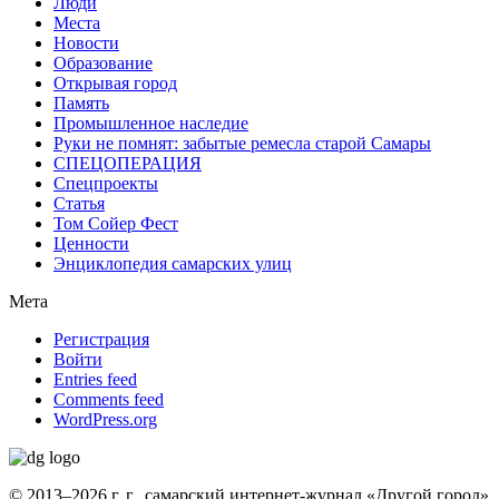
Люди
Места
Новости
Образование
Открывая город
Память
Промышленное наследие
Руки не помнят: забытые ремесла старой Самары
СПЕЦОПЕРАЦИЯ
Спецпроекты
Статья
Том Сойер Фест
Ценности
Энциклопедия самарских улиц
Мета
Регистрация
Войти
Entries feed
Comments feed
WordPress.org
© 2013–2026 г. г., самарский интернет-журнал «Другой город»