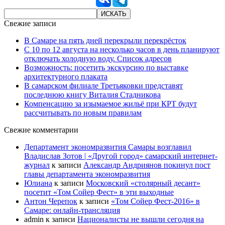
Свежие записи
В Самаре на пять дней перекрыли перекрёсток
С 10 по 12 августа на несколько часов в день планируют
отключать холодную воду. Список адресов
Возможность: посетить экскурсию по выставке
архитектурного плаката
В самарском филиале Третьяковки представят
последнюю книгу Виталия Стадникова
Компенсацию за изымаемое жильё при КРТ будут
рассчитывать по новым правилам
Свежие комментарии
Департамент экономразвития Самары возглавил
Владислав Зотов | «Другой город» самарский интернет-
журнал
к записи
Александр Андриянов покинул пост
главы департамента экономразвития
Юлиана
к записи
Московский «столярный десант»
посетит «Том Сойер Фест» в эти выходные
Антон Черепок
к записи
«Том Сойер Фест-2016» в
Самаре: онлайн-трансляция
admin
к записи
Националисты не вышли сегодня на