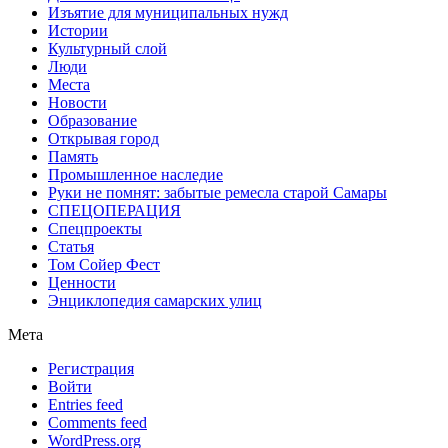
Изъятие для муниципальных нужд
Истории
Культурный слой
Люди
Места
Новости
Образование
Открывая город
Память
Промышленное наследие
Руки не помнят: забытые ремесла старой Самары
СПЕЦОПЕРАЦИЯ
Спецпроекты
Статья
Том Сойер Фест
Ценности
Энциклопедия самарских улиц
Мета
Регистрация
Войти
Entries feed
Comments feed
WordPress.org