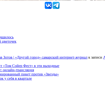
учшилось
й цветочек
в Зотов | «Другой город» самарский интернет-журнал
к записи
А
т «Том Сойер Фест» в эти выходные
е: онлайн-трансляция
анированный пикет против «Звезды»
к у себя в квартале