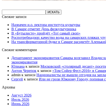
Свежие записи
Назначен и.о. ректора института культуры
В Самаре отметят День физкультурника
В «Бутылисте» пройдёт «Тот самый своп»
Роспотребнадзор: качество воды на самарских пляжах ул
На трансформаторной будке в Самаре расцветёт Аленьки
Свежие комментарии
Департамент экономразвития Самары возглавил Владисла
экономразвития
Юлиана
к записи
Московский «столярный десант» посети
Антон Черепок
к записи
«Том Сойер Фест-2016» в Самар
admin
к записи
Националисты не вышли сегодня на запл
Сергей
к записи
Или не грози Южному Городу, попивая со
Архивы
Август 2026
Июль 2026
Июнь 2026