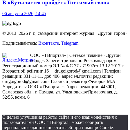
В «Бутылисте» пройдёт «Тот самый своп»
06 августа 2026, 14:45
© 2013–2026 г. г., самарский интернет-журнал «Другой город»
Подписывайтесь:
Вконтакте
,
Telegram
ООО «ТВпортал» | Сетевое издание «Другой
город». Зарегистрировано Роскомнадзором.
Регистрационный номер ЭЛ № ФС 77 - 71907от 13.12.2017 г. |
Возрастной рейтинг 16+ | drugoigorod@gmail.com
| Телефон
редакции: 331-11-11, доб.406, адрес эл.почты редакции:
drugoigorod@gmail.com. Главный редактор Фёдоров М.А.
Учредитель: ООО «ТВпортал». Адрес редакции: 443001,
Самарская обл., г. Самара, ул. Ульяновская/Ярмарочная, д.
52/55, комн. 6
С целью улучшения работы сайта и его взаимодействия с
пользователями ООО "ТВпортал" может собирать
персональные данные посетителей при помощи Cookie-