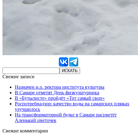
Свежие записи
Назначен и.о. ректора института культуры
В Самаре отметят День физкультурника
В «Бутылисте» пройдёт «Тот самый своп»
Роспотребнадзор: качество воды на самарских пляжах
улучшилось
На трансформаторной будке в Самаре расцветёт
Аленький цветочек
Свежие комментарии