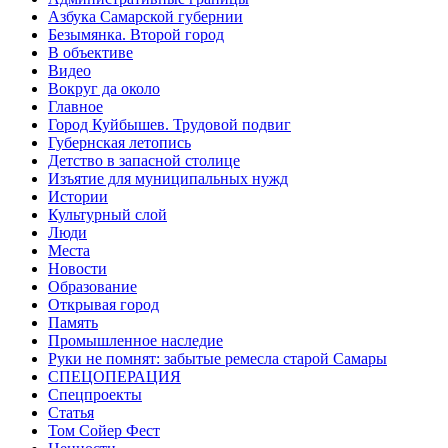
Азбука Самарской губернии
Безымянка. Второй город
В объективе
Видео
Вокруг да около
Главное
Город Куйбышев. Трудовой подвиг
Губернская летопись
Детство в запасной столице
Изъятие для муниципальных нужд
Истории
Культурный слой
Люди
Места
Новости
Образование
Открывая город
Память
Промышленное наследие
Руки не помнят: забытые ремесла старой Самары
СПЕЦОПЕРАЦИЯ
Спецпроекты
Статья
Том Сойер Фест