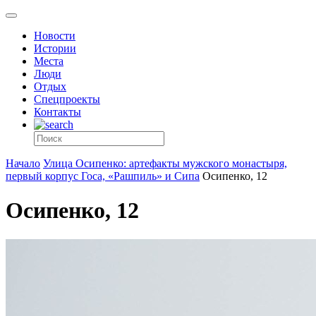
Новости
Истории
Места
Люди
Отдых
Спецпроекты
Контакты
Начало
Улица Осипенко: артефакты мужского монастыря,
первый корпус Госа, «Рашпиль» и Сипа
Осипенко, 12
Осипенко, 12