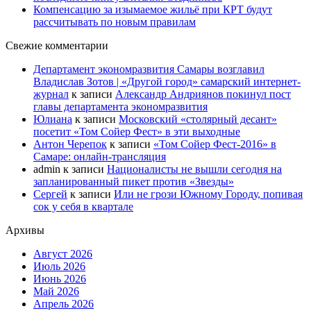
Компенсацию за изымаемое жильё при КРТ будут
рассчитывать по новым правилам
Свежие комментарии
Департамент экономразвития Самары возглавил
Владислав Зотов | «Другой город» самарский интернет-
журнал
к записи
Александр Андриянов покинул пост
главы департамента экономразвития
Юлиана
к записи
Московский «столярный десант»
посетит «Том Сойер Фест» в эти выходные
Антон Черепок
к записи
«Том Сойер Фест-2016» в
Самаре: онлайн-трансляция
admin
к записи
Националисты не вышли сегодня на
запланированный пикет против «Звезды»
Сергей
к записи
Или не грози Южному Городу, попивая
сок у себя в квартале
Архивы
Август 2026
Июль 2026
Июнь 2026
Май 2026
Апрель 2026