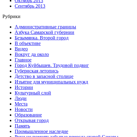
Октябрь 2013
Сентябрь 2013
Рубрики
Административные границы
Азбука Самарской губернии
Безымянка. Второй город
В объективе
Видео
Вокруг да около
Главное
Город Куйбышев. Трудовой подвиг
Губернская летопись
Детство в запасной столице
Изъятие для муниципальных нужд
Истории
Культурный слой
Люди
Места
Новости
Образование
Открывая город
Память
Промышленное наследие
Руки не помнят: забытые ремесла старой Самары