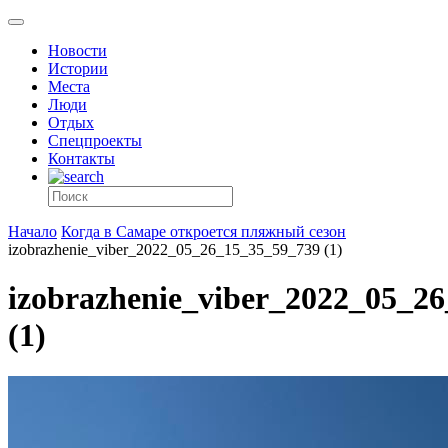
Новости
Истории
Места
Люди
Отдых
Спецпроекты
Контакты
Начало
Когда в Самаре откроется пляжный сезон
izobrazhenie_viber_2022_05_26_15_35_59_739 (1)
izobrazhenie_viber_2022_05_2
(1)