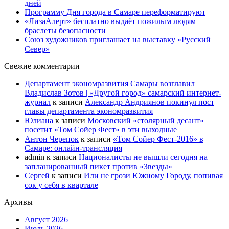
дней
Программу Дня города в Самаре переформатируют
«ЛизаАлерт» бесплатно выдаёт пожилым людям
браслеты безопасности
Союз художников приглашает на выставку «Русский
Север»
Свежие комментарии
Департамент экономразвития Самары возглавил
Владислав Зотов | «Другой город» самарский интернет-
журнал
к записи
Александр Андриянов покинул пост
главы департамента экономразвития
Юлиана
к записи
Московский «столярный десант»
посетит «Том Сойер Фест» в эти выходные
Антон Черепок
к записи
«Том Сойер Фест-2016» в
Самаре: онлайн-трансляция
admin
к записи
Националисты не вышли сегодня на
запланированный пикет против «Звезды»
Сергей
к записи
Или не грози Южному Городу, попивая
сок у себя в квартале
Архивы
Август 2026
Июль 2026