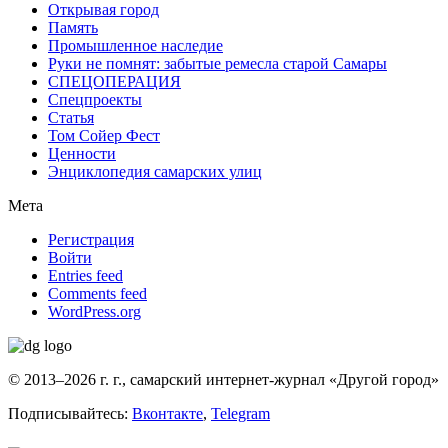
Открывая город
Память
Промышленное наследие
Руки не помнят: забытые ремесла старой Самары
СПЕЦОПЕРАЦИЯ
Спецпроекты
Статья
Том Сойер Фест
Ценности
Энциклопедия самарских улиц
Мета
Регистрация
Войти
Entries feed
Comments feed
WordPress.org
© 2013–2026 г. г., самарский интернет-журнал «Другой город»
Подписывайтесь:
Вконтакте
,
Telegram