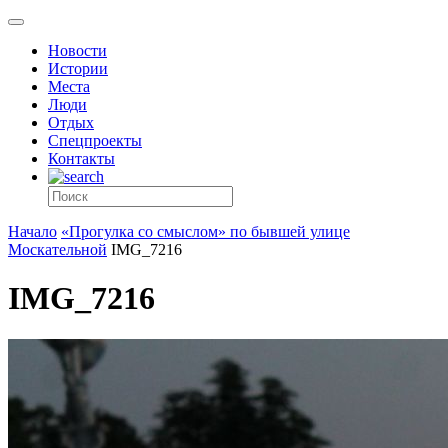
Новости
Истории
Места
Люди
Отдых
Спецпроекты
Контакты
Начало
«Прогулка со смыслом» по бывшей улице
Москательной
IMG_7216
IMG_7216