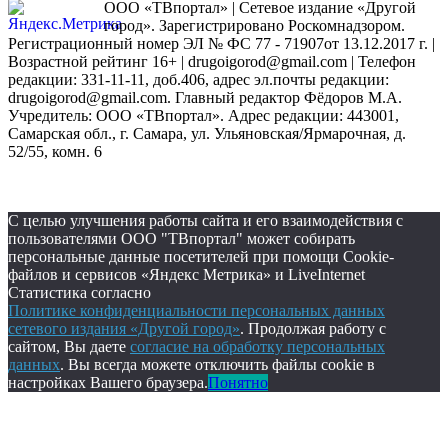
ООО «ТВпортал» | Сетевое издание «Другой
город». Зарегистрировано Роскомнадзором.
Регистрационный номер ЭЛ № ФС 77 - 71907от 13.12.2017 г. |
Возрастной рейтинг 16+ | drugoigorod@gmail.com
| Телефон
редакции: 331-11-11, доб.406, адрес эл.почты редакции:
drugoigorod@gmail.com. Главный редактор Фёдоров М.А.
Учредитель: ООО «ТВпортал». Адрес редакции: 443001,
Самарская обл., г. Самара, ул. Ульяновская/Ярмарочная, д.
52/55, комн. 6
С целью улучшения работы сайта и его взаимодействия с
пользователями ООО "ТВпортал" может собирать
персональные данные посетителей при помощи Cookie-
файлов и сервисов «Яндекс Метрика» и LiveInternet
Статистика согласно
Политике конфиденциальности персональных данных
сетевого издания «Другой город»
. Продолжая работу с
сайтом, Вы даете
согласие на обработку персональных
данных
. Вы всегда можете отключить файлы cookie в
настройках Вашего браузера.
Понятно