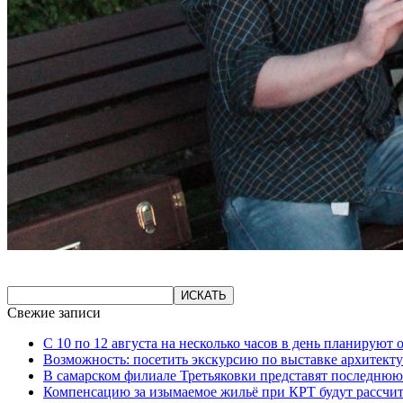
Свежие записи
С 10 по 12 августа на несколько часов в день планируют
Возможность: посетить экскурсию по выставке архитекту
В самарском филиале Третьяковки представят последнюю
Компенсацию за изымаемое жильё при КРТ будут рассчи