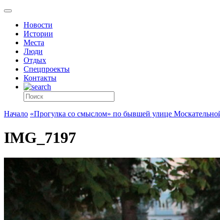
Новости
Истории
Места
Люди
Отдых
Спецпроекты
Контакты
Начало
«Прогулка со смыслом» по бывшей улице Москательно
IMG_7197