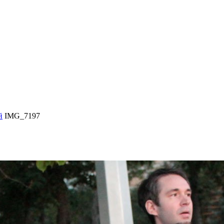
й
IMG_7197