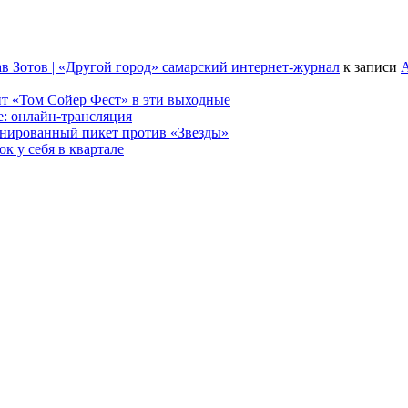
в Зотов | «Другой город» самарский интернет-журнал
к записи
А
т «Том Сойер Фест» в эти выходные
е: онлайн-трансляция
анированный пикет против «Звезды»
к у себя в квартале