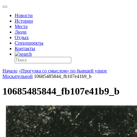
Новости
Истории
Места
Люди
Отдых
Спецпроекты
Контакты
Начало
«Прогулка со смыслом» по бывшей улице
Москательной
10685485844_fb107e41b9_b
10685485844_fb107e41b9_b