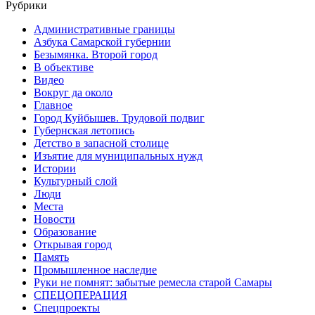
Рубрики
Административные границы
Азбука Самарской губернии
Безымянка. Второй город
В объективе
Видео
Вокруг да около
Главное
Город Куйбышев. Трудовой подвиг
Губернская летопись
Детство в запасной столице
Изъятие для муниципальных нужд
Истории
Культурный слой
Люди
Места
Новости
Образование
Открывая город
Память
Промышленное наследие
Руки не помнят: забытые ремесла старой Самары
СПЕЦОПЕРАЦИЯ
Спецпроекты