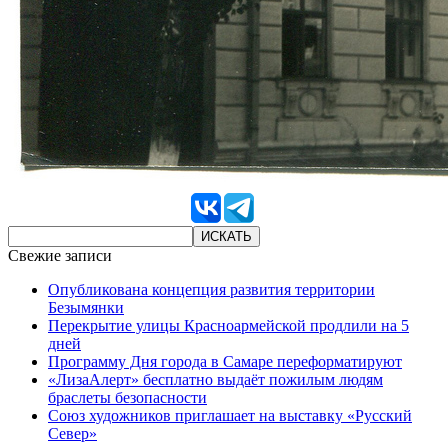
Свежие записи
Опубликована концепция развития территории
Безымянки
Перекрытие улицы Красноармейской продлили на 5
дней
Программу Дня города в Самаре переформатируют
«ЛизаАлерт» бесплатно выдаёт пожилым людям
браслеты безопасности
Союз художников приглашает на выставку «Русский
Север»