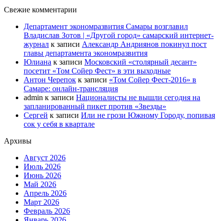
Свежие комментарии
Департамент экономразвития Самары возглавил
Владислав Зотов | «Другой город» самарский интернет-
журнал
к записи
Александр Андриянов покинул пост
главы департамента экономразвития
Юлиана
к записи
Московский «столярный десант»
посетит «Том Сойер Фест» в эти выходные
Антон Черепок
к записи
«Том Сойер Фест-2016» в
Самаре: онлайн-трансляция
admin
к записи
Националисты не вышли сегодня на
запланированный пикет против «Звезды»
Сергей
к записи
Или не грози Южному Городу, попивая
сок у себя в квартале
Архивы
Август 2026
Июль 2026
Июнь 2026
Май 2026
Апрель 2026
Март 2026
Февраль 2026
Январь 2026