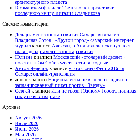
архитектурного плаката
В самарском филиале Третьяковки представят
последнюю книгу Виталия Стадникова
Свежие комментарии
Департамент экономразвития Самары возглавил
Владислав Зотов | «Другой город» самарский интернет-
журнал
к записи
Александр Андриянов покинул пост
главы департамента экономразвития
Юлиана
к записи
Московский «столярный десант»
посетит «Том Сойер Фест» в эти выходные
Антон Черепок
к записи
«Том Сойер Фест-2016» в
Самаре: онлайн-трансляция
admin
к записи
Националисты не вышли сегодня на
запланированный пикет против «Звезды»
Сергей
к записи
Или не грози Южному Городу, попивая
сок у себя в квартале
Архивы
Август 2026
Июль 2026
Июнь 2026
Май 2026