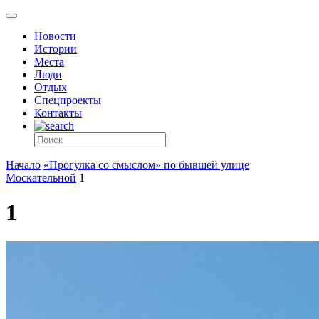
Новости
Истории
Места
Люди
Отдых
Спецпроекты
Контакты
Начало
«Прогулка со смыслом» по бывшей улице
Москательной
1
1