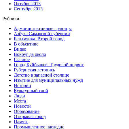
Октябрь 2013
Сентябрь 2013
Рубрики
Административные границы
Азбука Самарской губернии
Безымянка. Второй город
В объективе
Видео
Вокруг да около
Главное
Город Куйбышев. Трудовой подвиг
Губернская летопись
Детство в запасной столице
Изъятие для муниципальных нужд
Истории
Культурный слой
Люди
Места
Новости
Образование
Открывая город
Память
Промышленное наследие