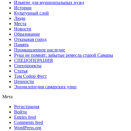
Изъятие для муниципальных нужд
Истории
Культурный слой
Люди
Места
Новости
Образование
Открывая город
Память
Промышленное наследие
Руки не помнят: забытые ремесла старой Самары
СПЕЦОПЕРАЦИЯ
Спецпроекты
Статья
Том Сойер Фест
Ценности
Энциклопедия самарских улиц
Мета
Регистрация
Войти
Entries feed
Comments feed
WordPress.org