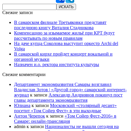
Свежие записи
В самарском филиале Третьяковки представят
последнюю книгу Виталия Стадникова
Компенсацию за изымаемое жильё при КРТ будут
рассчитывать по новым правилам
На даче купца Соколова выступит оркестр Archi del
Volga
В самарской кирхе пройдет концерт вокальной и
органной музыки
Назначен и.о. ректора института культуры
Свежие комментарии
Департамент экономразвития Самары возглавил
Владислав Зотов | «Другой город» самарский интернет-
журнал
к записи
Александр Андриянов покинул пост
главы департамента экономразвития
Юлиана
к записи
Московский «столярный десант»
посетит «Том Сойер Фест» в эти выходные
Антон Черепок
к записи
«Том Сойер Фест-2016» в
Самаре: онлайн-трансляция
admin
к записи
Националисты не вышли сегодня на