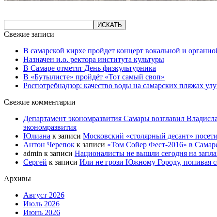
Свежие записи
В самарской кирхе пройдет концерт вокальной и органн
Назначен и.о. ректора института культуры
В Самаре отметят День физкультурника
В «Бутылисте» пройдёт «Тот самый своп»
Роспотребнадзор: качество воды на самарских пляжах ул
Свежие комментарии
Департамент экономразвития Самары возглавил Владисла
экономразвития
Юлиана
к записи
Московский «столярный десант» посети
Антон Черепок
к записи
«Том Сойер Фест-2016» в Самар
admin
к записи
Националисты не вышли сегодня на запл
Сергей
к записи
Или не грози Южному Городу, попивая со
Архивы
Август 2026
Июль 2026
Июнь 2026