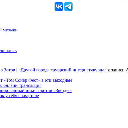
ой музыки
учшилось
в Зотов | «Другой город» самарский интернет-журнал
к записи
А
т «Том Сойер Фест» в эти выходные
е: онлайн-трансляция
анированный пикет против «Звезды»
к у себя в квартале