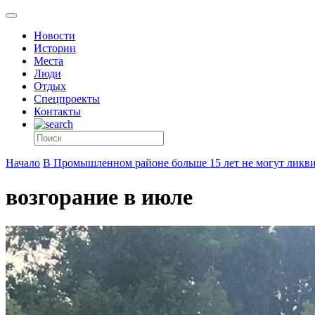
Новости
Истории
Места
Люди
Отдых
Спецпроекты
Контакты
Начало
В Промышленном районе больше 15 лет не могут ликвид
возгорание в июле