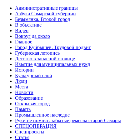
Административные границы
Азбука Самарской губернии
Безымянка. Второй город
В объективе
Видео
Вокруг да около
Главное
Город Куйбышев. Трудовой подвиг
Губернская летопись
Детство в запасной столице
Изъятие для муниципальных нужд
Истории
Культурный слой
Люди
Места
Новости
Образование
Открывая город
Память
Промышленное наследие
Руки не помнят: забытые ремесла старой Самары
СПЕЦОПЕРАЦИЯ
Спецпроекты
Статья