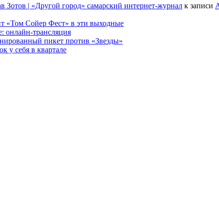
в Зотов | «Другой город» самарский интернет-журнал
к записи
А
т «Том Сойер Фест» в эти выходные
е: онлайн-трансляция
анированный пикет против «Звезды»
к у себя в квартале