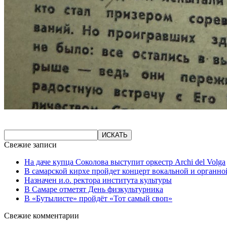
Свежие записи
На даче купца Соколова выступит оркестр Archi del Volga
В самарской кирхе пройдет концерт вокальной и органн
Назначен и.о. ректора института культуры
В Самаре отметят День физкультурника
В «Бутылисте» пройдёт «Тот самый своп»
Свежие комментарии