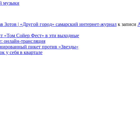
ой музыки
в Зотов | «Другой город» самарский интернет-журнал
к записи
А
т «Том Сойер Фест» в эти выходные
е: онлайн-трансляция
анированный пикет против «Звезды»
к у себя в квартале