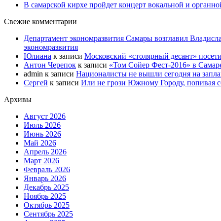
В самарской кирхе пройдет концерт вокальной и органн
Свежие комментарии
Департамент экономразвития Самары возглавил Владисла
экономразвития
Юлиана
к записи
Московский «столярный десант» посети
Антон Черепок
к записи
«Том Сойер Фест-2016» в Самар
admin
к записи
Националисты не вышли сегодня на запл
Сергей
к записи
Или не грози Южному Городу, попивая со
Архивы
Август 2026
Июль 2026
Июнь 2026
Май 2026
Апрель 2026
Март 2026
Февраль 2026
Январь 2026
Декабрь 2025
Ноябрь 2025
Октябрь 2025
Сентябрь 2025