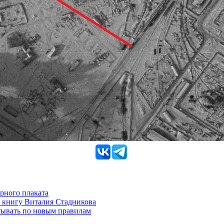
рного плаката
 книгу Виталия Стадникова
тывать по новым правилам