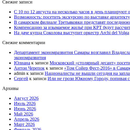
Свежие записи
С 10 по 12 августа на несколько часов в день планируют
Возможность: посетить экскурсию по выставке архитекту
В самарском филиале Третьяковки представят последнюю
Компенсацию за изымаемое жильё при КРТ будут рассчи
На даче купца Соколова выступит оркестр Archi del Volga
Свежие комментарии
Департамент экономразвития Самары возглавил Владисла
экономразвития
Юлиана
к записи
Московский «столярный десант» посети
Антон Черепок
к записи
«Том Сойер Фест-2016» в Самар
admin
к записи
Националисты не вышли сегодня на запл
Сергей
к записи
Или не грози Южному Городу, попивая со
Архивы
Август 2026
Июль 2026
Июнь 2026
Май 2026
Апрель 2026
Март 2026
Февраль 2026