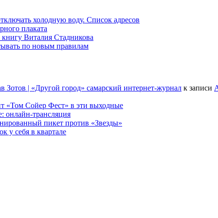
 отключать холодную воду. Список адресов
рного плаката
 книгу Виталия Стадникова
тывать по новым правилам
в Зотов | «Другой город» самарский интернет-журнал
к записи
А
т «Том Сойер Фест» в эти выходные
е: онлайн-трансляция
анированный пикет против «Звезды»
к у себя в квартале