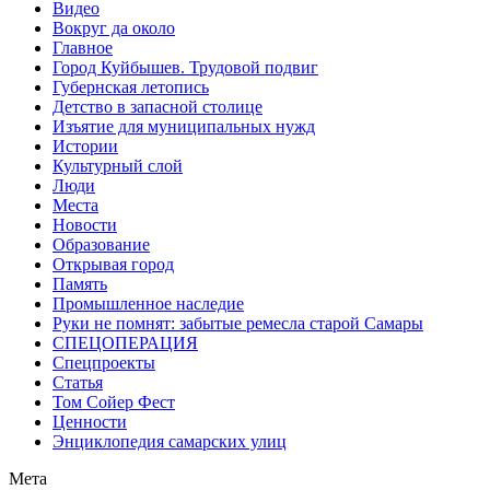
Видео
Вокруг да около
Главное
Город Куйбышев. Трудовой подвиг
Губернская летопись
Детство в запасной столице
Изъятие для муниципальных нужд
Истории
Культурный слой
Люди
Места
Новости
Образование
Открывая город
Память
Промышленное наследие
Руки не помнят: забытые ремесла старой Самары
СПЕЦОПЕРАЦИЯ
Спецпроекты
Статья
Том Сойер Фест
Ценности
Энциклопедия самарских улиц
Мета