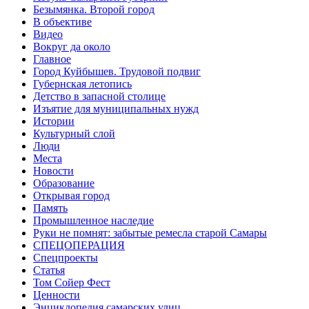
Безымянка. Второй город
В объективе
Видео
Вокруг да около
Главное
Город Куйбышев. Трудовой подвиг
Губернская летопись
Детство в запасной столице
Изъятие для муниципальных нужд
Истории
Культурный слой
Люди
Места
Новости
Образование
Открывая город
Память
Промышленное наследие
Руки не помнят: забытые ремесла старой Самары
СПЕЦОПЕРАЦИЯ
Спецпроекты
Статья
Том Сойер Фест
Ценности
Энциклопедия самарских улиц