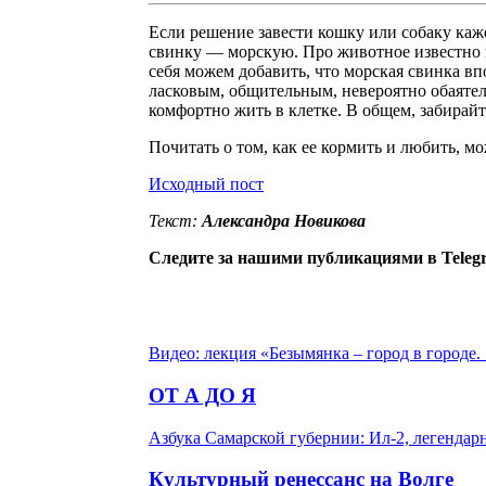
Если решение завести кошку или собаку каж
свинку — морскую. Про животное известно н
себя можем добавить, что морская свинка в
ласковым, общительным, невероятно обаятел
комфортно жить в клетке. В общем, забирай
Почитать о том, как ее кормить и любить, 
Исходный пост
Текст:
Александра Новикова
Следите за нашими публикациями в Teleg
Видео: лекция «Безымянка – город в городе.
ОТ А ДО Я
Азбука Самарской губернии: Ил-2, легенда
Культурный ренессанс на Волге