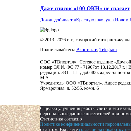
Даже список «100 ОКН» не спасает
Дождь добивает «Красную школу» в Новом Б
© 2013–2026 г. г., самарский интернет-журн
Подписывайтесь:
Вконтакте
,
Telegram
ООО «ТВпортал» | Сетевое издание «Другой
номер ЭЛ № ФС 77 - 71907от 13.12.2017 г. | 
редакции: 331-11-11, доб.406, адрес эл.поч
М.А.
Учредитель: ООО «ТВпортал». Адрес редакции
Ярмарочная, д. 52/55, комн. 6
С целью улучшения работы сайта и его вза
персональные данные посетителей при помощ
Статистика согласно
Политике конфиденциальности персональных
с сайтом, Вы даете
согласие на обработку п