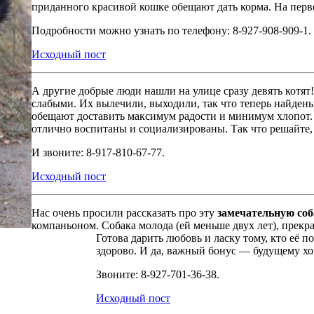
приданного красивой кошке обещают дать корма. На перв
Подробности можно узнать по телефону: 8-927-908-909-1.
Исходный пост
А другие добрые люди нашли на улице сразу девять котят!
слабыми. Их вылечили, выходили, так что теперь найден
обещают доставить максимум радости и минимум хлопот. 
отлично воспитаны и социализированы. Так что решайте, 
И звоните: 8-917-810-67-77.
Исходный пост
Нас очень просили рассказать про эту
замечательную соб
компаньоном. Собака молода (ей меньше двух лет), прекра
Готова дарить любовь и ласку тому, кто её 
здорово. И да, важный бонус — будущему хо
Звоните: 8-927-701-36-38.
Исходный пост