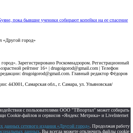
уяне, пока бывшие ученики собирают копейки на ее спасение
ал «Другой город»
 город». Зарегистрировано Роскомнадзором. Регистрационный
Возрастной рейтинг 16+ | drugoigorod@gmail.com
| Телефон
ты редакции: drugoigorod@gmail.com. Главный редактор Фёдоров
: 443001, Самарская обл., г. Самара, ул. Ульяновская/
имодействия с пользователями ООО "ТВпортал" может собирать
и Cookie-файлов и сервисов «Яндекс Метрика» и LiveInternet
 данных сетевого издания «Другой город»
. Продолжая работу
ерсональных данных
. Вы всегда можете отключить файлы cookie