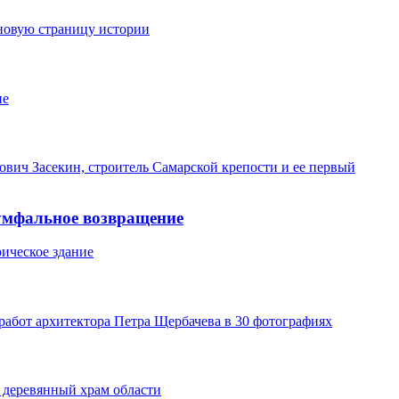
 новую страницу истории
ие
вич Засекин, строитель Самарской крепости и ее первый
умфальное возвращение
ическое здание
абот архитектора Петра Щербачева в 30 фотографиях
 деревянный храм области