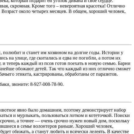
ека, который подарит ей уголок дивана и свое сердце.
вая, скромная. Кроме того – невероятная красотка! Отлично
а. Возраст около четырех месяцев. В общем, хороший человек,
ой, полюбит и станет им хозяином на долгие годы. Истории у
сь на улице, где скитались и едва не погибли, а потом их
 и теперь каждый из псов готов поехать в новую семью. Барни
жнейше обожают детей. Так что каждый из них отлично сможет
бачьего этикета, кастрированы, обработаны от паразитов.
баки, звоните: 8-927-008-78-90.
ивотное явно было домашним, поэтому демонстрирует набор
каться и мурлыкать, пользоваться лотком и котеточкой. Поиски
й срочно, а точнее — очень срочно нужен новый дом, поскольку
ившиеся в семье волонтеров раньше. Хороший человек,
 будет обижать, а станут любить и всячески лелеять. В качестве