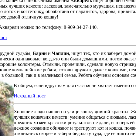
ая кошечка с необычным именем
Акварель
ищет хорошего челов
ых лучших качеств: ласковая, замечательно мурчащая, ненавязчи
ро лоток и когтеточку, обработана от паразитов, здорова, привит
орее домой отличную кошку!
Акварели можно по телефону: 8-909-34-27-140.
ост
трудной судьбы,
Барни
и
Чаплин
, ищут тех, кто их заберет дом
ически одинаковые: когда-то они были домашними, потом оказали
хорошие волонтеры. Отмыли, пролечили, сделали новую стрижку,
полне компанейские ребята, готовы дружить даже с кошками, не
 в большой, так и в маленькой семье. Ребята обучены основам со
В общем, если вдруг вам для счастья не хватает именно со
Исходный пост
Хорошие люди нашли на улице кошку дивной красоты. Ж
лучших кошачьих качеств: умение общаться с людьми, лас
прежних хозяев красотки результатов не дали, и теперь е
нежное создание обижают и третируют кот и кошка, появ
откликнись скорее и забери бедолагу туда, где её никто не