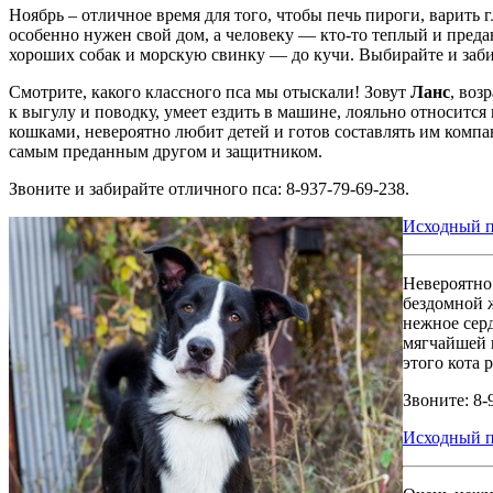
Ноябрь – отличное время для того, чтобы печь пироги, варит
особенно нужен свой дом, а человеку — кто-то теплый и преда
хороших собак и морскую свинку — до кучи. Выбирайте и заби
Смотрите, какого классного пса мы отыскали! Зовут
Ланс
, воз
к выгулу и поводку, умеет ездить в машине, лояльно относится
кошками, невероятно любит детей и готов составлять им компан
самым преданным другом и защитником.
Звоните и забирайте отличного пса: 8-937-79-69-238.
Исходный п
Невероятн
бездомной 
нежное серд
мягчайшей 
этого кота 
Звоните: 8-
Исходный п