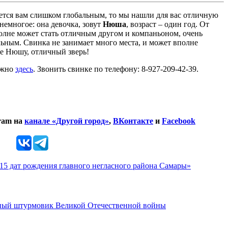
ется вам слишком глобальным, то мы нашли для вас отличную
емногое: она девочка, зовут
Нюша
, возраст – один год. От
полне может стать отличным другом и компаньоном, очень
ьным. Свинка не занимает много места, и может вполне
те Нюшу, отличный зверь!
можно
здесь
. Звонить свинке по телефону: 8-927-209-42-39.
ram на
канале «Другой город»
,
ВКонтакте
и
Facebook
 15 дат рождения главного негласного района Самары»
рный штурмовик Великой Отечественной войны