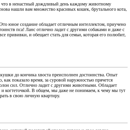
ому что в ненастный дождливый день каждому животному
нова нашли вам множество красивых кошек, брутального кота,
 Это юное создание обладает отличным интеллектом, приучено
тоинств пса! Ланс отлично ладит с другими собаками и даже с
се прививки, и обещает стать для семьи, которая его полюбит,
акушки до кончика хвоста преисполнен достоинства. Опыт
 как показало время, за суровой наружностью прячется
 полон сил. Отлично ладит с другими животными. Обладает
и когтеточкой. В общем, мы даже не понимаем, к чему мы тут
ирать в свою личную квартиру.