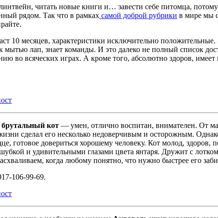
ь глинтвейн, читать новые книги и… завести себе питомца, пот
нный рядом. Так что в рамках
самой доброй рубрики
в мире мы с
райте.
раст 10 месяцев, характеристики исключительно положительные.
 к мытью лап, знает команды. И это далеко не полный список дос
ию во всяческих играх. А кроме того, абсолютно здоров, имеет в
ост
о
брутальный кот
— умен, отлично воспитан, внимателен. От м
жизни сделал его несколько недоверчивым и осторожным. Однако,
це, готовое довериться хорошему человеку. Кот молод, здоров,
шубкой и удивительными глазами цвета янтаря. Дружит с лотком 
расхваливаем, когда любому понятно, что нужно быстрее его заб
917-106-99-69.
ост