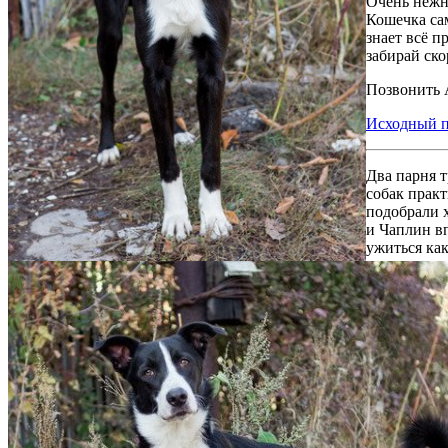
Очень нежн
Кошечка сам
знает всё п
забирай ск
Позвонить 
Исходный п
Два парня 
собак практ
подобрали 
и Чаплин в
ужиться как