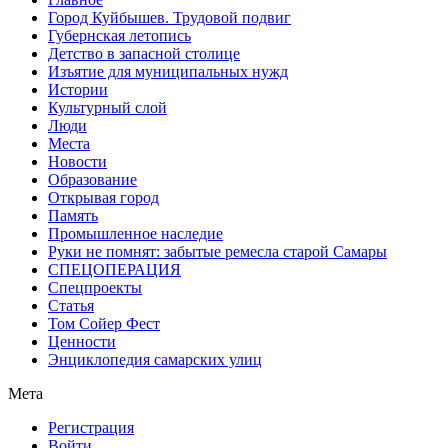
Город Куйбышев. Трудовой подвиг
Губернская летопись
Детство в запасной столице
Изъятие для муниципальных нужд
Истории
Культурный слой
Люди
Места
Новости
Образование
Открывая город
Память
Промышленное наследие
Руки не помнят: забытые ремесла старой Самары
СПЕЦОПЕРАЦИЯ
Спецпроекты
Статья
Том Сойер Фест
Ценности
Энциклопедия самарских улиц
Мета
Регистрация
Войти