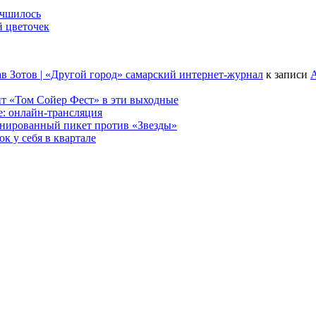
учшилось
й цветочек
в Зотов | «Другой город» самарский интернет-журнал
к записи
А
т «Том Сойер Фест» в эти выходные
е: онлайн-трансляция
анированный пикет против «Звезды»
к у себя в квартале