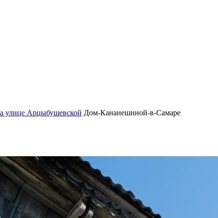
на улице Арцыбушевской
Дом-Кананешиной-в-Самаре