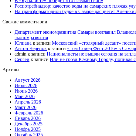
В «Бутылисте» пройдёт «Тот самый своп»
Роспотребнадзор: качество воды на самарских пляжах ул
На трансформаторной будке в Самаре расцветёт Аленьки
Свежие комментарии
Департамент экономразвития Самары возглавил Владисла
экономразвития
Юлиана
к записи
Московский «столярный десант» посети
Антон Черепок
к записи
«Том Сойер Фест-2016» в Самар
admin
к записи
Националисты не вышли сегодня на запл
Сергей
к записи
Или не грози Южному Городу, попивая со
Архивы
Август 2026
Июль 2026
Июнь 2026
Май 2026
Апрель 2026
Март 2026
Февраль 2026
Январь 2026
Декабрь 2025
Ноябрь 2025
Октябрь 2025