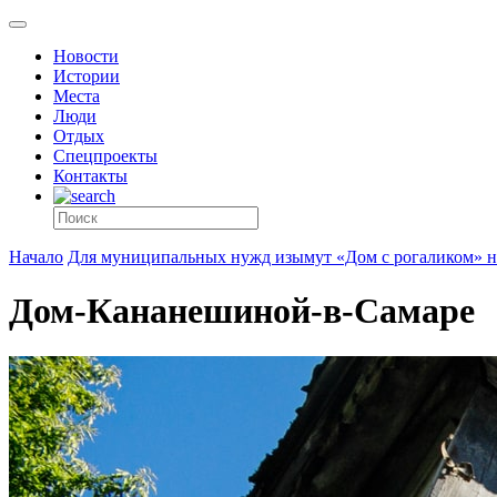
Новости
Истории
Места
Люди
Отдых
Спецпроекты
Контакты
Начало
Для муниципальных нужд изымут «Дом с рогаликом» 
Дом-Кананешиной-в-Самаре