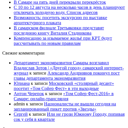
В Самаре на пять дней перекрыли перекрёсток
С 10 по 12 августа на несколько часов в день планируют
отключать холодную воду. Список адресов
Возможность: посетить экскурсию по выставке
архитектурного плаката
В самарском филиале Третьяковки представят
последнюю книгу Виталия Стадникова
Компенсацию за изымаемое жильё при КРТ будут
рассчитывать по новым правилам
Свежие комментарии
Департамент экономразвития Самары возглавил
Владислав Зотов | «Другой город» самарский интернет-
журнал
к записи
Александр Андриянов покинул пост
главы департамента экономразвития
Юлиана
к записи
Московский «столярный десант»
посетит «Том Сойер Фест» в эти выходные
Антон Черепок
к записи
«Том Сойер Фест-2016» в
Самаре: онлайн-трансляция
admin
к записи
Националисты не вышли сегодня на
запланированный пикет против «Звезды»
Сергей
к записи
Или не грози Южному Городу, попивая
сок у себя в квартале