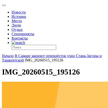
Новости
Истории
Места
Люди
Отдых
Спецпроекты
Контакты
Начало
В Самаре закроют перекрёсток улиц Стара-Загоры и
Ташкентской
IMG_20260515_195126
IMG_20260515_195126