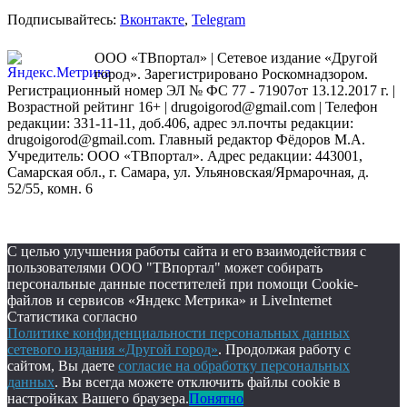
Подписывайтесь:
Вконтакте
,
Telegram
ООО «ТВпортал» | Сетевое издание «Другой
город». Зарегистрировано Роскомнадзором.
Регистрационный номер ЭЛ № ФС 77 - 71907от 13.12.2017 г. |
Возрастной рейтинг 16+ | drugoigorod@gmail.com
| Телефон
редакции: 331-11-11, доб.406, адрес эл.почты редакции:
drugoigorod@gmail.com. Главный редактор Фёдоров М.А.
Учредитель: ООО «ТВпортал». Адрес редакции: 443001,
Самарская обл., г. Самара, ул. Ульяновская/Ярмарочная, д.
52/55, комн. 6
С целью улучшения работы сайта и его взаимодействия с
пользователями ООО "ТВпортал" может собирать
персональные данные посетителей при помощи Cookie-
файлов и сервисов «Яндекс Метрика» и LiveInternet
Статистика согласно
Политике конфиденциальности персональных данных
сетевого издания «Другой город»
. Продолжая работу с
сайтом, Вы даете
согласие на обработку персональных
данных
. Вы всегда можете отключить файлы cookie в
настройках Вашего браузера.
Понятно