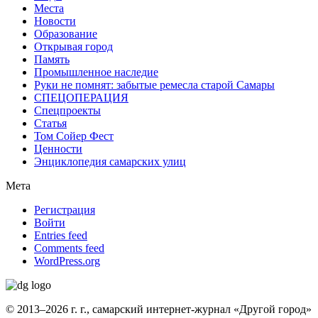
Места
Новости
Образование
Открывая город
Память
Промышленное наследие
Руки не помнят: забытые ремесла старой Самары
СПЕЦОПЕРАЦИЯ
Спецпроекты
Статья
Том Сойер Фест
Ценности
Энциклопедия самарских улиц
Мета
Регистрация
Войти
Entries feed
Comments feed
WordPress.org
© 2013–2026 г. г., самарский интернет-журнал «Другой город»