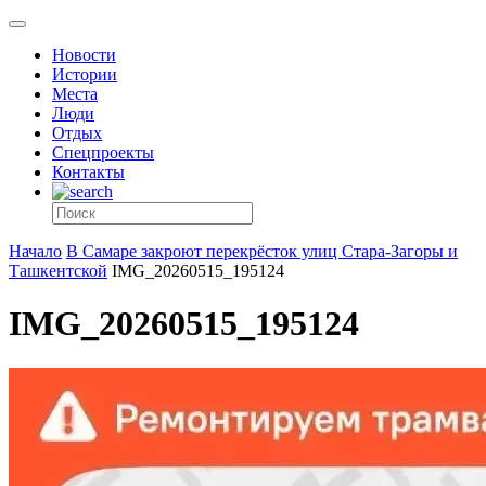
Новости
Истории
Места
Люди
Отдых
Спецпроекты
Контакты
Начало
В Самаре закроют перекрёсток улиц Стара-Загоры и
Ташкентской
IMG_20260515_195124
IMG_20260515_195124