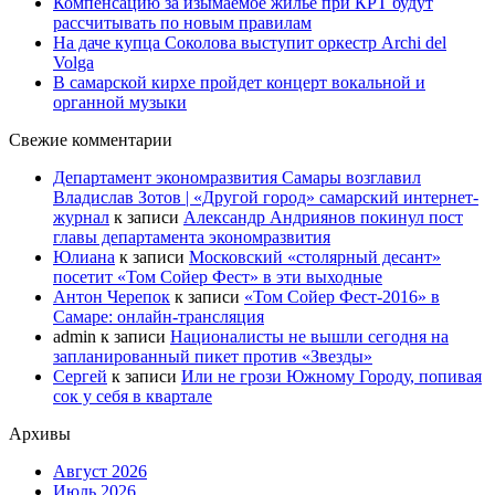
Компенсацию за изымаемое жильё при КРТ будут
рассчитывать по новым правилам
На даче купца Соколова выступит оркестр Archi del
Volga
В самарской кирхе пройдет концерт вокальной и
органной музыки
Свежие комментарии
Департамент экономразвития Самары возглавил
Владислав Зотов | «Другой город» самарский интернет-
журнал
к записи
Александр Андриянов покинул пост
главы департамента экономразвития
Юлиана
к записи
Московский «столярный десант»
посетит «Том Сойер Фест» в эти выходные
Антон Черепок
к записи
«Том Сойер Фест-2016» в
Самаре: онлайн-трансляция
admin
к записи
Националисты не вышли сегодня на
запланированный пикет против «Звезды»
Сергей
к записи
Или не грози Южному Городу, попивая
сок у себя в квартале
Архивы
Август 2026
Июль 2026