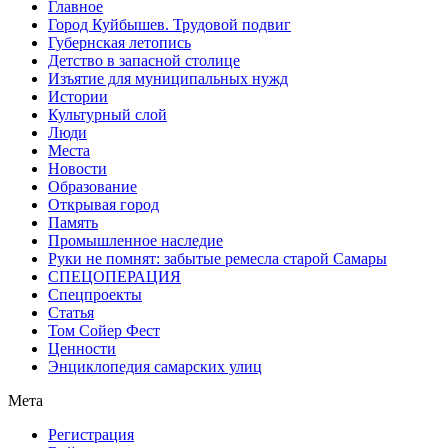
Главное
Город Куйбышев. Трудовой подвиг
Губернская летопись
Детство в запасной столице
Изъятие для муниципальных нужд
Истории
Культурный слой
Люди
Места
Новости
Образование
Открывая город
Память
Промышленное наследие
Руки не помнят: забытые ремесла старой Самары
СПЕЦОПЕРАЦИЯ
Спецпроекты
Статья
Том Сойер Фест
Ценности
Энциклопедия самарских улиц
Мета
Регистрация