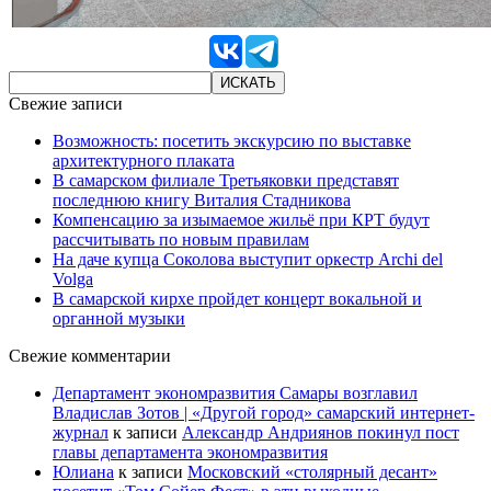
Свежие записи
Возможность: посетить экскурсию по выставке
архитектурного плаката
В самарском филиале Третьяковки представят
последнюю книгу Виталия Стадникова
Компенсацию за изымаемое жильё при КРТ будут
рассчитывать по новым правилам
На даче купца Соколова выступит оркестр Archi del
Volga
В самарской кирхе пройдет концерт вокальной и
органной музыки
Свежие комментарии
Департамент экономразвития Самары возглавил
Владислав Зотов | «Другой город» самарский интернет-
журнал
к записи
Александр Андриянов покинул пост
главы департамента экономразвития
Юлиана
к записи
Московский «столярный десант»