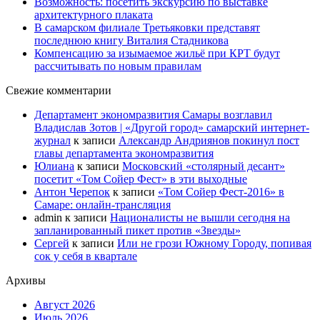
Возможность: посетить экскурсию по выставке
архитектурного плаката
В самарском филиале Третьяковки представят
последнюю книгу Виталия Стадникова
Компенсацию за изымаемое жильё при КРТ будут
рассчитывать по новым правилам
Свежие комментарии
Департамент экономразвития Самары возглавил
Владислав Зотов | «Другой город» самарский интернет-
журнал
к записи
Александр Андриянов покинул пост
главы департамента экономразвития
Юлиана
к записи
Московский «столярный десант»
посетит «Том Сойер Фест» в эти выходные
Антон Черепок
к записи
«Том Сойер Фест-2016» в
Самаре: онлайн-трансляция
admin
к записи
Националисты не вышли сегодня на
запланированный пикет против «Звезды»
Сергей
к записи
Или не грози Южному Городу, попивая
сок у себя в квартале
Архивы
Август 2026
Июль 2026