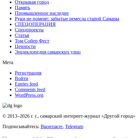
Открывая город
Память
Промышленное наследие
Руки не помнят: забытые ремесла старой Самары
СПЕЦОПЕРАЦИЯ
Спецпроекты
Статья
Том Сойер Фест
Ценности
Энциклопедия самарских улиц
Мета
Регистрация
Войти
Entries feed
Comments feed
WordPress.org
© 2013–2026 г. г., самарский интернет-журнал «Другой город»
Подписывайтесь:
Вконтакте
,
Telegram