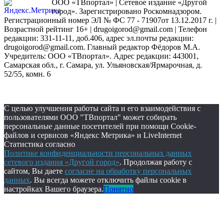
ООО «ТВпортал» | Сетевое издание «Другой
город». Зарегистрировано Роскомнадзором.
Регистрационный номер ЭЛ № ФС 77 - 71907от 13.12.2017 г. |
Возрастной рейтинг 16+ | drugoigorod@gmail.com
| Телефон
редакции: 331-11-11, доб.406, адрес эл.почты редакции:
drugoigorod@gmail.com. Главный редактор Фёдоров М.А.
Учредитель: ООО «ТВпортал». Адрес редакции: 443001,
Самарская обл., г. Самара, ул. Ульяновская/Ярмарочная, д.
52/55, комн. 6
С целью улучшения работы сайта и его взаимодействия с
пользователями ООО "ТВпортал" может собирать
персональные данные посетителей при помощи Cookie-
файлов и сервисов «Яндекс Метрика» и LiveInternet
Статистика согласно
Политике конфиденциальности персональных данных
сетевого издания «Другой город»
. Продолжая работу с
сайтом, Вы даете
согласие на обработку персональных
данных
. Вы всегда можете отключить файлы cookie в
настройках Вашего браузера.
Понятно