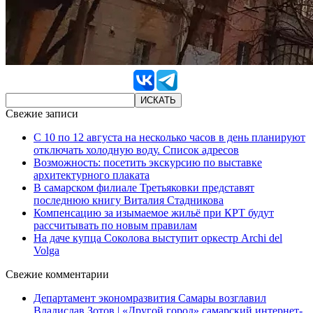
Свежие записи
С 10 по 12 августа на несколько часов в день планируют
отключать холодную воду. Список адресов
Возможность: посетить экскурсию по выставке
архитектурного плаката
В самарском филиале Третьяковки представят
последнюю книгу Виталия Стадникова
Компенсацию за изымаемое жильё при КРТ будут
рассчитывать по новым правилам
На даче купца Соколова выступит оркестр Archi del
Volga
Свежие комментарии
Департамент экономразвития Самары возглавил
Владислав Зотов | «Другой город» самарский интернет-