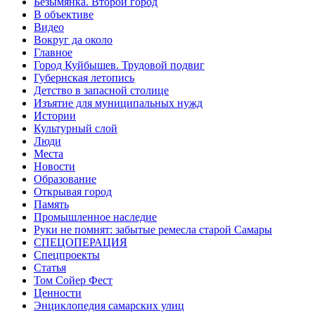
Безымянка. Второй город
В объективе
Видео
Вокруг да около
Главное
Город Куйбышев. Трудовой подвиг
Губернская летопись
Детство в запасной столице
Изъятие для муниципальных нужд
Истории
Культурный слой
Люди
Места
Новости
Образование
Открывая город
Память
Промышленное наследие
Руки не помнят: забытые ремесла старой Самары
СПЕЦОПЕРАЦИЯ
Спецпроекты
Статья
Том Сойер Фест
Ценности
Энциклопедия самарских улиц