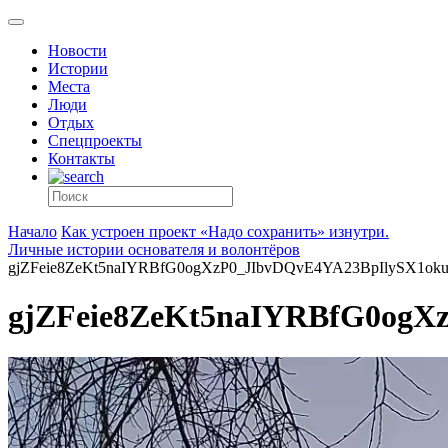
Новости
Истории
Места
Люди
Отдых
Спецпроекты
Контакты
Начало
Как устроен проект «Надо сохранить» изнутри.
Личные истории основателя и волонтёров
gjZFeie8ZeKt5naIYRBfG0ogXzP0_JIbvDQvE4YA23BpIlySX1o
gjZFeie8ZeKt5naIYRBfG0og