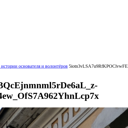
 истории основателя и волонтёров
5iotn3vLSA7u9RfKPOClvwFE
BQcEjnmnml5rDe6aL_z-
4ew_OfS7A962YhnLcp7x