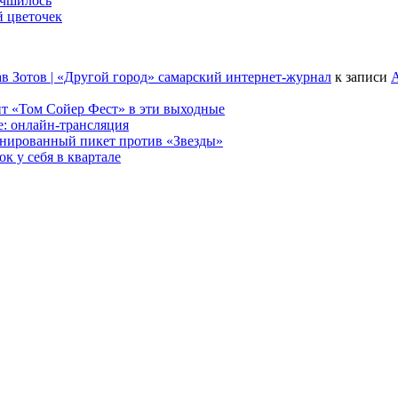
учшилось
й цветочек
в Зотов | «Другой город» самарский интернет-журнал
к записи
А
т «Том Сойер Фест» в эти выходные
е: онлайн-трансляция
анированный пикет против «Звезды»
к у себя в квартале