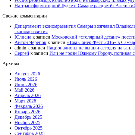
Роспотребнадзор: качество воды на самарских пляжах ул
На трансформаторной будке в Самаре расцветёт Аленьки
Свежие комментарии
Департамент экономразвития Самары возглавил Владисла
экономразвития
Юлиана
к записи
Московский «столярный десант» посети
Антон Черепок
к записи
«Том Сойер Фест-2016» в Самар
admin
к записи
Националисты не вышли сегодня на запл
Сергей
к записи
Или не грози Южному Городу, попивая со
Архивы
Август 2026
Июль 2026
Июнь 2026
Май 2026
Апрель 2026
Март 2026
Февраль 2026
Январь 2026
Декабрь 2025
Ноябрь 2025
Октябрь 2025
Сентябрь 2025