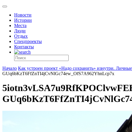
Новости
Истории
Места
Люди
Отдых
Спецпроекты
Контакты
Начало
Как устроен проект «Надо сохранить» изнутри. Личные
GUq6bKzT6FfZnTI4jCvNlGc74ew_OfS7A962YhnLcp7x
5iotn3vLSA7u9RfKPOClvwFE
GUq6bKzT6FfZnTI4jCvNlGc7