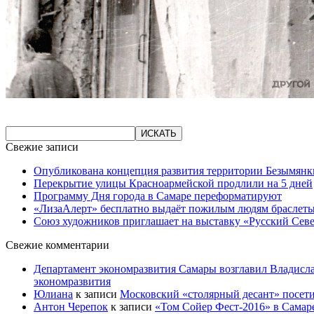
Свежие записи
Опубликована концепция развития территории Безымянк
Перекрытие улицы Красноармейской продлили на 5 дней
Программу Дня города в Самаре переформатируют
«ЛизаАлерт» бесплатно выдаёт пожилым людям браслеты
Союз художников приглашает на выставку «Русский Сев
Свежие комментарии
Департамент экономразвития Самары возглавил Владисла
экономразвития
Юлиана
к записи
Московский «столярный десант» посети
Антон Черепок
к записи
«Том Сойер Фест-2016» в Самар